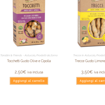
Tarallini & Friends - Astuccio
,
Prodotti da forno
Trecce in Astuccio
,
Prodot
Tocchetti Gusto Olive e Cipolla
Trecce Gusto Limon
2,50
€
3,50
€
iva inclusa
iva inc
Aggiungi al carrello
Aggiungi al carr