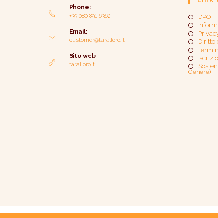
Link 
Phone:
+39 080 891 6362
DPO
Inform
Email:
Privac
customer@taralloro.it
Diritto
Termin
Sito web
Iscrizi
taralloro.it
Sosteni
Genere)​
Pastificio Di Bari TARALL'ORO s.r.l. | P.IVA n. 03366590721 |
credits