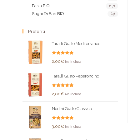
Pasta BIO
(17)
Sughi Di Bari BIO
(4)
Preferiti
Taralli Gusto Mediterraneo
Valutato
2,00
€
iva inclusa
5.00
su 5
Taralli Gusto Peperoncino
Valutato
2,00
€
iva inclusa
5.00
su 5
Nodini Gusto Classico
Valutato
3,00
€
iva inclusa
5.00
su 5