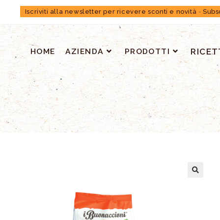
Iscriviti alla newsletter per ricevere sconti e novità
-
Subs
HOME
AZIENDA
PRODOTTI
RICET