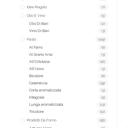
Idee Regalo
(7)
Olio E Vino
(5)
Olio Di Bari
(2)
Vino Di Bari
(3)
Pasta
(109)
Al Farro
(6)
Al Grano Arso
(3)
All'Ortolana
(16)
All'Uovo
(3)
Bicolore
(6)
Casereccia
(39)
Corta aromatizzata
(3)
Integrale
(9)
Lunga aromatizzata
(13)
Tricolore
(10)
Prodotti Da Forno
(56)