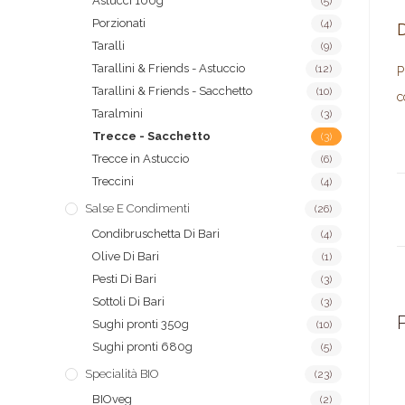
Astucci 100g
(5)
Porzionati
(4)
Taralli
(9)
Tarallini & Friends - Astuccio
(12)
P
Tarallini & Friends - Sacchetto
(10)
c
Taralmini
(3)
Trecce - Sacchetto
(3)
Trecce in Astuccio
(6)
Treccini
(4)
Salse E Condimenti
(26)
Condibruschetta Di Bari
(4)
Olive Di Bari
(1)
Pesti Di Bari
(3)
Sottoli Di Bari
(3)
P
Sughi pronti 350g
(10)
Sughi pronti 680g
(5)
Specialità BIO
(23)
BIOveg
(2)