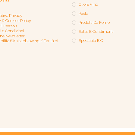
Utili
Olio E Vino
Pasta
ative Privacy
y & Cookies Policy
Prodotti Da Forno
 di recesso
i e Condizioni
Salse E Condimenti
one Newsletter
Specialità BIO
bilità (Whistleblowing / Parità di
Home
La Storia
I nostr
Azienda