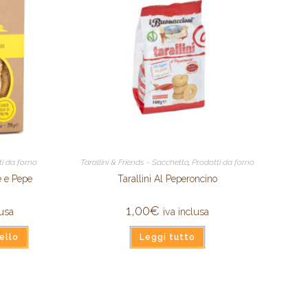
ti da forno
Tarallini & Friends - Sacchetto
,
Prodotti da forno
e e Pepe
Tarallini Al Peperoncino
1,00
€
lusa
iva inclusa
ello
Leggi tutto