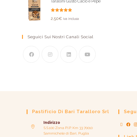
Tarallini Gusto Cacio e Pepe
Valutato
2,50
€
iva inclusa
5.00
su 5
Seguici Sui Nostri Canali Social
Pastificio Di Bari Taralloro Srl
Segui
Indirizzo
S.S.100 Zona P.I.P. Km 33 70010
Sammichele di Bari, Puglia