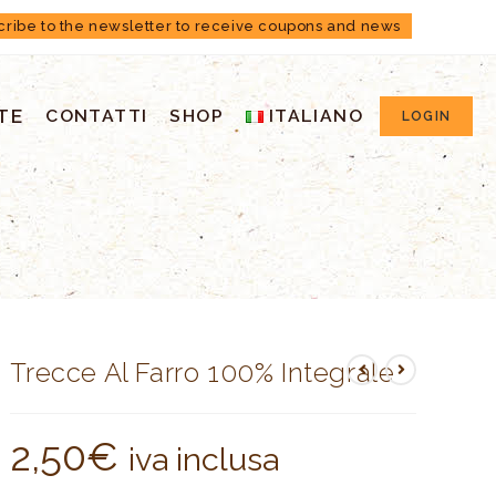
cribe to the newsletter to receive coupons and news
TE
CONTATTI
SHOP
ITALIANO
LOGIN
Trecce Al Farro 100% Integrale
2,50
€
iva inclusa