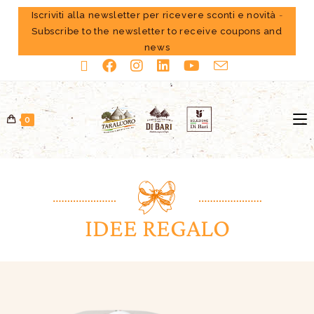
Iscriviti alla newsletter per ricevere sconti e novità
-
Subscribe to the newsletter to receive coupons and
news
0
IDEE REGALO