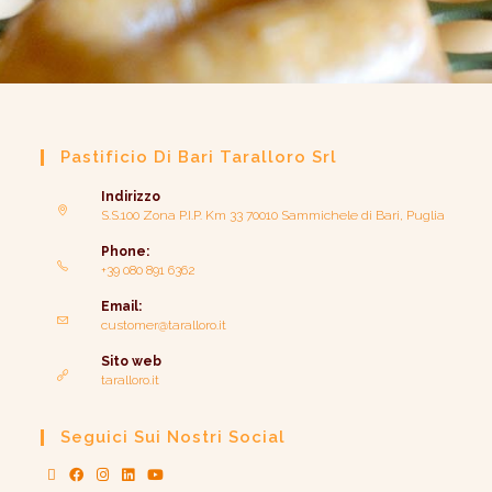
Pastificio Di Bari Taralloro Srl
Indirizzo
S.S.100 Zona P.I.P. Km 33 70010 Sammichele di Bari, Puglia
Phone:
+39 080 891 6362
Email:
customer@taralloro.it
Sito web
taralloro.it
Seguici Sui Nostri Social