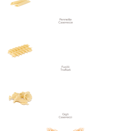
Pennette
Caserecce
Fusilli
Trafilati
Gigli
Caserecci