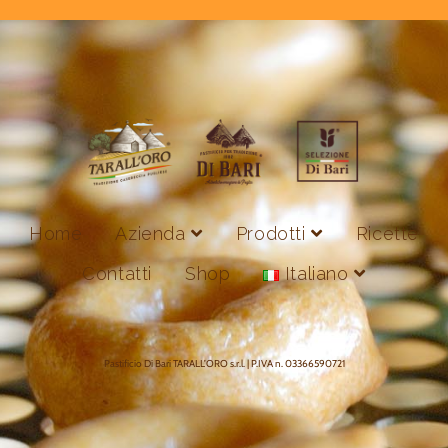
Home
Azienda
Prodotti
Ricette
Contatti
Shop
Italiano
Pastificio Di Bari TARALL’ORO s.r.l. | P.IVA n. 03366590721