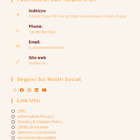
Indirizzo
S.S.100 Zona P.I.P. Km 33 70010 Sammichele di Bari, Puglia
Phone:
+39 080 891 6362
Email:
customer@taralloro.it
Sito web
taralloro.it
Seguici Sui Nostri Social
Link Utili
DPO
Informative Privacy
Privacy & Cookies Policy
Diritto di recesso
Termini e Condizioni
Iscrizione Newsletter