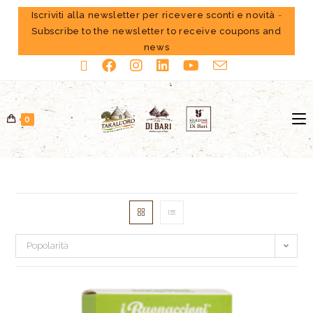
Iscriviti alla newsletter per ricevere sconti e novità
-
Subscribe to the newsletter to receive coupons and
news
0
Popolarità