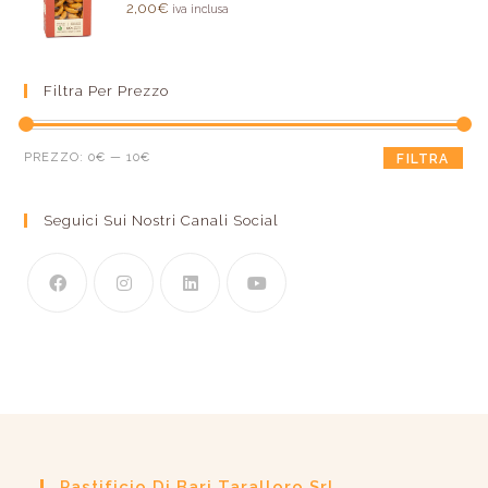
Valutato
2,00
€
iva inclusa
5.00
su 5
Filtra Per Prezzo
PREZZO:
0€
—
10€
FILTRA
Seguici Sui Nostri Canali Social
Pastificio Di Bari Taralloro Srl