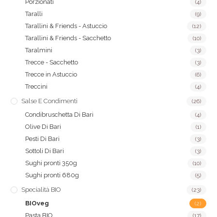
Porzionati
(4)
Taralli
(9)
Tarallini & Friends - Astuccio
(12)
Tarallini & Friends - Sacchetto
(10)
Taralmini
(3)
Trecce - Sacchetto
(3)
Trecce in Astuccio
(6)
Treccini
(4)
Salse E Condimenti
(26)
Condibruschetta Di Bari
(4)
Olive Di Bari
(1)
Pesti Di Bari
(3)
Sottoli Di Bari
(3)
Sughi pronti 350g
(10)
Sughi pronti 680g
(5)
Specialità BIO
(23)
BIOveg
(2)
Pasta BIO
(17)