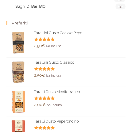
Sughi Di Bari BIO
(4)
Preferiti
Tarallini Gusto Cacio e Pepe
Valutato
2,50
€
iva inclusa
5.00
su 5
Tarallini Gusto Classico
Valutato
2,50
€
iva inclusa
5.00
su 5
Taralli Gusto Mediterraneo
Valutato
2,00
€
iva inclusa
5.00
su 5
Taralli Gusto Peperoncino