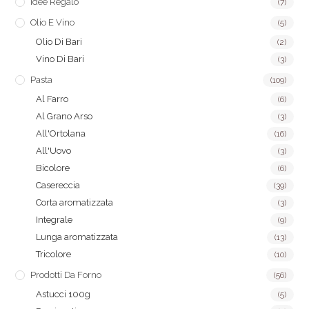
Idee Regalo
(7)
Olio E Vino
(5)
Olio Di Bari
(2)
Vino Di Bari
(3)
Pasta
(109)
Al Farro
(6)
Al Grano Arso
(3)
All'Ortolana
(16)
All'Uovo
(3)
Bicolore
(6)
Casereccia
(39)
Corta aromatizzata
(3)
Integrale
(9)
Lunga aromatizzata
(13)
Tricolore
(10)
Prodotti Da Forno
(56)
Astucci 100g
(5)