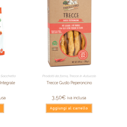
- Sacchetto
Prodotti da forno
,
Trecce in Astuccio
Integrale
Trecce Gusto Peperoncino
3,50
€
lusa
iva inclusa
Aggiungi al carrello