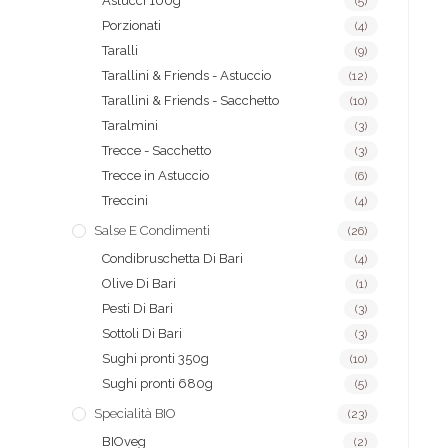
Astucci 100g
(5)
Porzionati
(4)
Taralli
(9)
Tarallini & Friends - Astuccio
(12)
Tarallini & Friends - Sacchetto
(10)
Taralmini
(3)
Trecce - Sacchetto
(3)
Trecce in Astuccio
(6)
Treccini
(4)
Salse E Condimenti
(26)
Condibruschetta Di Bari
(4)
Olive Di Bari
(1)
Pesti Di Bari
(3)
Sottoli Di Bari
(3)
Sughi pronti 350g
(10)
Sughi pronti 680g
(5)
Specialità BIO
(23)
BIOveg
(2)