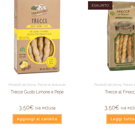
ESAURITO
Prodotti da forno
,
Trecce in Astuccio
Prodotti da forno
,
Trecce 
Trecce Gusto Limone e Pepe
Trecce al Finocc
3,50
€
3,50
€
iva inclusa
iva inc
Aggiungi al carrello
Leggi tutto