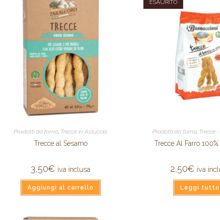
ESAURITO
Prodotti da forno
,
Trecce in Astuccio
Prodotti da forno
,
Trecce 
Trecce al Sesamo
Trecce Al Farro 100% 
3,50
€
2,50
€
iva inclusa
iva inc
Aggiungi al carrello
Leggi tutto