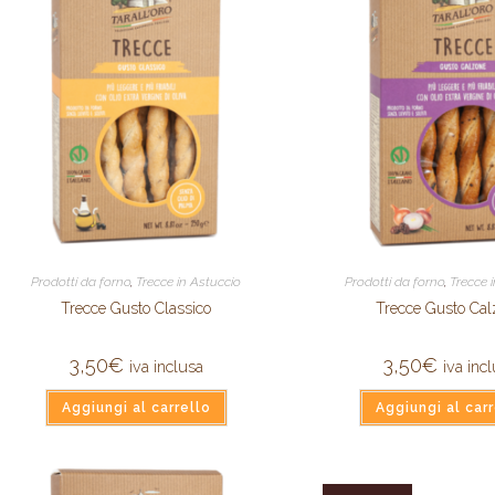
Prodotti da forno
,
Trecce in Astuccio
Prodotti da forno
,
Trecce 
Trecce Gusto Classico
Trecce Gusto Cal
3,50
€
3,50
€
iva inclusa
iva inc
Aggiungi al carrello
Aggiungi al carr