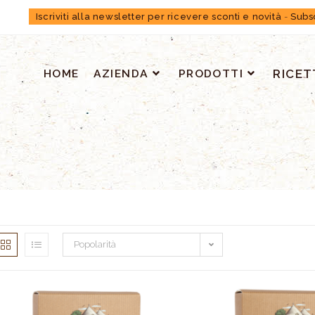
Iscriviti alla newsletter per ricevere sconti e novità
-
Subs
HOME
AZIENDA
PRODOTTI
RICET
Popolarità