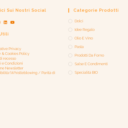
ci Sui Nostri Social
Categorie Prodotti
Dolci
Idee Regalo
Utili
Olio E Vino
Pasta
ative Privacy
y & Cookies Policy
Prodotti Da Forno
 di recesso
i e Condizioni
Salse E Condimenti
one Newsletter
Specialità BIO
bilità (Whistleblowing / Parità di