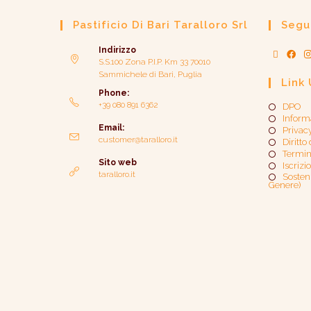
Pastificio Di Bari Taralloro Srl
Segui
Indirizzo
S.S.100 Zona P.I.P. Km 33 70010
Sammichele di Bari, Puglia
Link 
Phone:
+39 080 891 6362
DPO
Inform
Email:
Privac
customer@taralloro.it
Diritto
Termin
Sito web
Iscrizi
taralloro.it
Sosteni
Genere)​