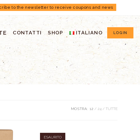
cribe to the newsletter to receive coupons and news
TE
CONTATTI
SHOP
ITALIANO
LOGIN
MOSTRA:
12
24
TUTTE
ESAURITO