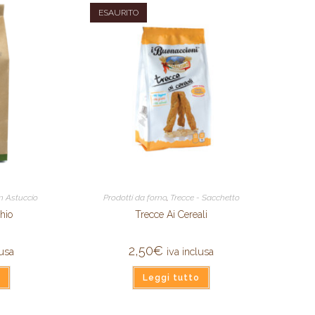
ESAURITO
in Astuccio
Prodotti da forno
,
Trecce - Sacchetto
hio
Trecce Ai Cereali
2,50
€
lusa
iva inclusa
Leggi tutto