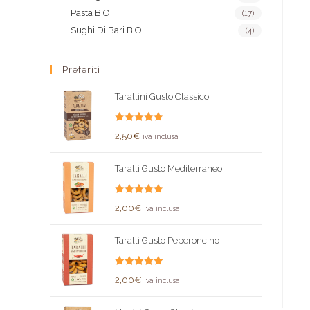
Pasta BIO
(17)
Sughi Di Bari BIO
(4)
Preferiti
Tarallini Gusto Classico
Valutato
2,50
€
iva inclusa
5.00
su 5
Taralli Gusto Mediterraneo
Valutato
2,00
€
iva inclusa
5.00
su 5
Taralli Gusto Peperoncino
Valutato
2,00
€
iva inclusa
5.00
su 5