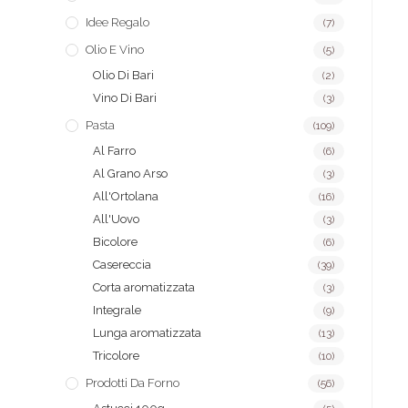
Idee Regalo
(7)
Olio E Vino
(5)
Olio Di Bari
(2)
Vino Di Bari
(3)
Pasta
(109)
Al Farro
(6)
Al Grano Arso
(3)
All'Ortolana
(16)
All'Uovo
(3)
Bicolore
(6)
Casereccia
(39)
Corta aromatizzata
(3)
Integrale
(9)
Lunga aromatizzata
(13)
Tricolore
(10)
Prodotti Da Forno
(56)