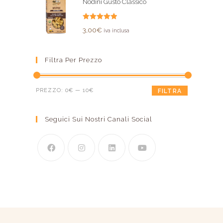
Nodini Gusto Classico
Valutato
3,00
€
iva inclusa
5.00
su 5
Filtra Per Prezzo
PREZZO:
0€
—
10€
FILTRA
Seguici Sui Nostri Canali Social