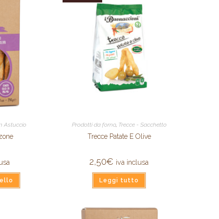
in Astuccio
Prodotti da forno
,
Trecce - Sacchetto
zone
Trecce Patate E Olive
2,50
€
lusa
iva inclusa
ello
Leggi tutto