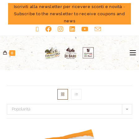
Iscriviti alla newsletter per ricevere sconti e novità
-
Subscribe to the newsletter to receive coupons and
news
0
Popolarità