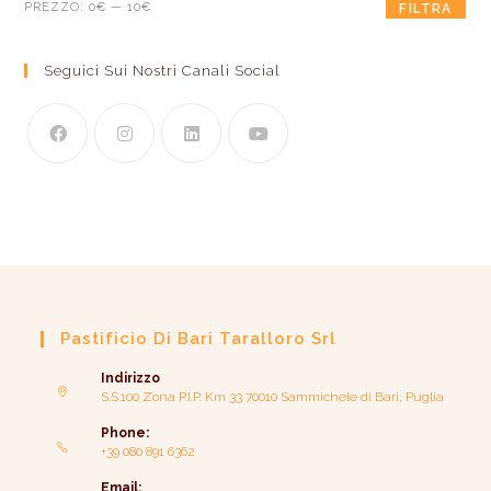
PREZZO:
0€
—
10€
FILTRA
Seguici Sui Nostri Canali Social
Pastificio Di Bari Taralloro Srl
Indirizzo
S.S.100 Zona P.I.P. Km 33 70010 Sammichele di Bari, Puglia
Phone:
+39 080 891 6362
Email: