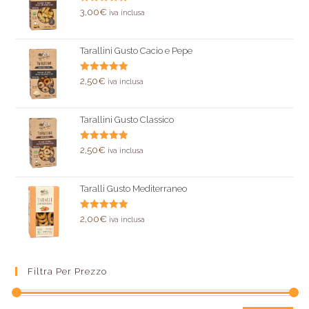
Valutato
3,00
€
iva inclusa
5.00
su 5
Tarallini Gusto Cacio e Pepe
Valutato
2,50
€
iva inclusa
5.00
su 5
Tarallini Gusto Classico
Valutato
2,50
€
iva inclusa
5.00
su 5
Taralli Gusto Mediterraneo
Valutato
2,00
€
iva inclusa
5.00
su 5
Filtra Per Prezzo