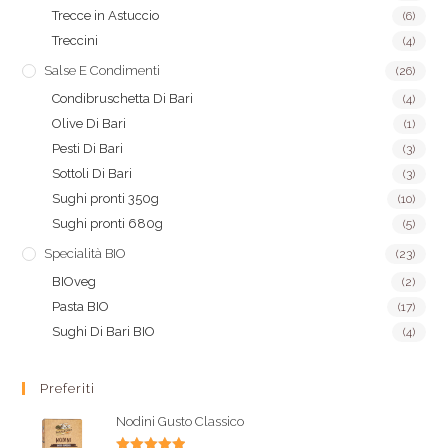
Trecce in Astuccio
(6)
Treccini
(4)
Salse E Condimenti
(26)
Condibruschetta Di Bari
(4)
Olive Di Bari
(1)
Pesti Di Bari
(3)
Sottoli Di Bari
(3)
Sughi pronti 350g
(10)
Sughi pronti 680g
(5)
Specialità BIO
(23)
BIOveg
(2)
Pasta BIO
(17)
Sughi Di Bari BIO
(4)
Preferiti
Nodini Gusto Classico