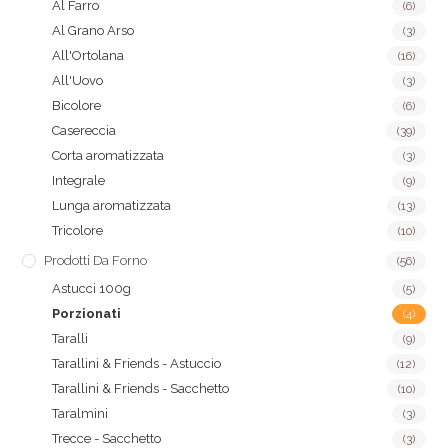
Al Farro
(6)
Al Grano Arso
(3)
All'Ortolana
(16)
All'Uovo
(3)
Bicolore
(6)
Casereccia
(39)
Corta aromatizzata
(3)
Integrale
(9)
Lunga aromatizzata
(13)
Tricolore
(10)
Prodotti Da Forno
(56)
Astucci 100g
(5)
Porzionati
(4)
Taralli
(9)
Tarallini & Friends - Astuccio
(12)
Tarallini & Friends - Sacchetto
(10)
Taralmini
(3)
Trecce - Sacchetto
(3)