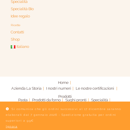
Specialità
Specialità Bio
Idee regalo
Ricette
Contatti
Shop
Italiano
Home
Azienda
La Storia
I nostri numeri
Le nostre certificazioni
Prodotti
Pasta
Prodotti da forno
Sughi pronti
Specialità
Specialità Bio
Idee regalo
Si comunica che gli ordini successivi al 17 dicembre saranno
elaborati dal 7 gennaio 2026 - Spedizione gratuita per ordini
Contatti
Shop
Italiano
Ricette
superiori a 99€
Ignora
Pastificio Di Bari TARALL'ORO s.r.l. | P.IVA n. 03366590721 |
credits