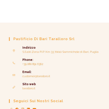
Pastificio Di Bari Taralloro Srl
Indirizzo
S.S.100 Zona P.I.P. Km 33 70010 Sammichele di Bari, Puglia
Phone:
+39 080 891 6362
Email:
customer@taralloro.it
Sito web
taralloro.it
Seguici Sui Nostri Social