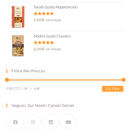
Taralli Gusto Peperoncino
Valutato
2,00
€
iva inclusa
5.00
su 5
Nodini Gusto Classico
Valutato
3,00
€
iva inclusa
5.00
su 5
Filtra Per Prezzo
PREZZO:
0€
—
10€
FILTRA
Seguici Sui Nostri Canali Social