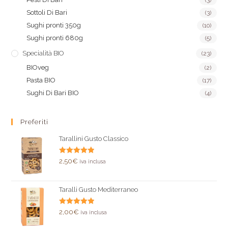
(3)
Sottoli Di Bari
(3)
Sughi pronti 350g
(10)
Sughi pronti 680g
(5)
Specialità BIO
(23)
BIOveg
(2)
Pasta BIO
(17)
Sughi Di Bari BIO
(4)
Preferiti
Tarallini Gusto Classico
Valutato
2,50
€
iva inclusa
5.00
su 5
Taralli Gusto Mediterraneo
Valutato
2,00
€
iva inclusa
5.00
su 5