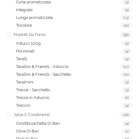
Corta aromatizzata
(3)
Integrale
(9)
Lunga aromatizzata
(13)
Tricolore
(10)
Prodotti Da Forno
(56)
Astucci 100g
(5)
Porzionati
(4)
Taralli
(9)
Tarallini & Friends - Astuccio
(12)
Tarallini & Friends - Sacchetto
(10)
Taralmini
(3)
Trecce - Sacchetto
(3)
Trecce in Astuccio
(6)
Treccini
(4)
Salse E Condimenti
(26)
Condibruschetta Di Bari
(4)
Olive Di Bari
(1)
Pesti Di Bari