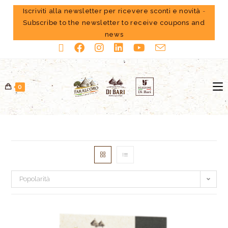
Iscriviti alla newsletter per ricevere sconti e novità
-
Subscribe to the newsletter to receive coupons and
news
0
Popolarità