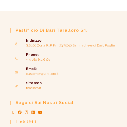
Pastificio Di Bari Taralloro Srl
Indirizzo
S.S.100 Zona P.I.P. Km 33 70010 Sammichele di Bari, Puglia
Phone:
+39 080 891 6362
Email:
customer@taralloro.it
Sito web
taralloro.it
Seguici Sui Nostri Social
Link Utili