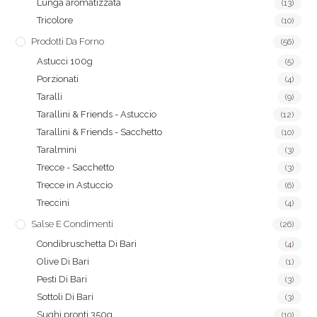
Lunga aromatizzata
(13)
Tricolore
(10)
Prodotti Da Forno
(56)
Astucci 100g
(5)
Porzionati
(4)
Taralli
(9)
Tarallini & Friends - Astuccio
(12)
Tarallini & Friends - Sacchetto
(10)
Taralmini
(3)
Trecce - Sacchetto
(3)
Trecce in Astuccio
(6)
Treccini
(4)
Salse E Condimenti
(26)
Condibruschetta Di Bari
(4)
Olive Di Bari
(1)
Pesti Di Bari
(3)
Sottoli Di Bari
(3)
Sughi pronti 350g
(10)