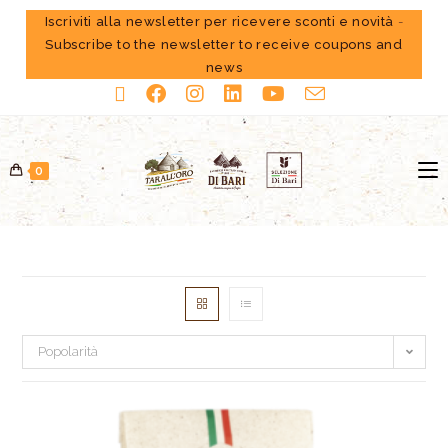
Iscriviti alla newsletter per ricevere sconti e novità
-
Subscribe to the newsletter to receive coupons and
news
0
Popolarità