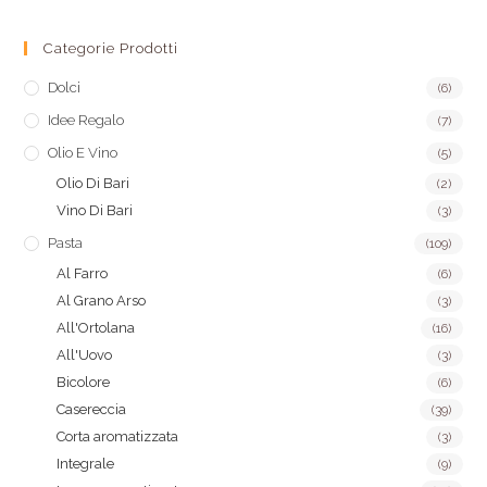
Categorie Prodotti
Dolci
(6)
Idee Regalo
(7)
Olio E Vino
(5)
Olio Di Bari
(2)
Vino Di Bari
(3)
Pasta
(109)
Al Farro
(6)
Al Grano Arso
(3)
All'Ortolana
(16)
All'Uovo
(3)
Bicolore
(6)
Casereccia
(39)
Corta aromatizzata
(3)
Integrale
(9)