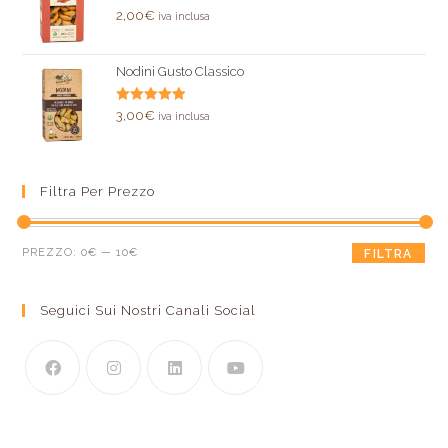
Valutato
2,00
€
iva inclusa
5.00
su 5
Nodini Gusto Classico
Valutato
3,00
€
iva inclusa
5.00
su 5
Filtra Per Prezzo
PREZZO:
0€
—
10€
FILTRA
Seguici Sui Nostri Canali Social