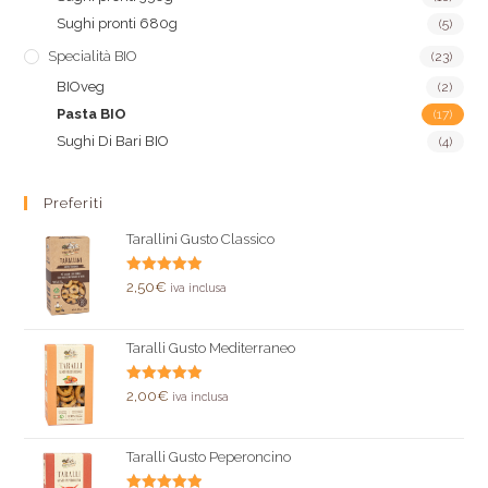
Sughi pronti 680g
(5)
Specialità BIO
(23)
BIOveg
(2)
Pasta BIO
(17)
Sughi Di Bari BIO
(4)
Preferiti
Tarallini Gusto Classico
Valutato
2,50
€
iva inclusa
5.00
su 5
Taralli Gusto Mediterraneo
Valutato
2,00
€
iva inclusa
5.00
su 5
Taralli Gusto Peperoncino