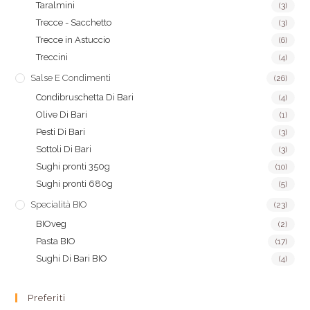
Taralmini
(3)
Trecce - Sacchetto
(3)
Trecce in Astuccio
(6)
Treccini
(4)
Salse E Condimenti
(26)
Condibruschetta Di Bari
(4)
Olive Di Bari
(1)
Pesti Di Bari
(3)
Sottoli Di Bari
(3)
Sughi pronti 350g
(10)
Sughi pronti 680g
(5)
Specialità BIO
(23)
BIOveg
(2)
Pasta BIO
(17)
Sughi Di Bari BIO
(4)
Preferiti