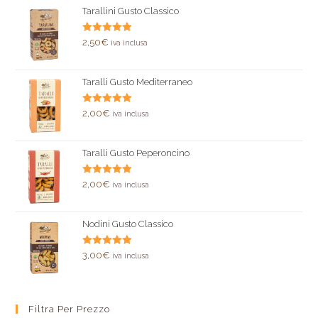
Tarallini Gusto Classico
Valutato
2,50
€
iva inclusa
5.00
su 5
Taralli Gusto Mediterraneo
Valutato
2,00
€
iva inclusa
5.00
su 5
Taralli Gusto Peperoncino
Valutato
2,00
€
iva inclusa
5.00
su 5
Nodini Gusto Classico
Valutato
3,00
€
iva inclusa
5.00
su 5
Filtra Per Prezzo