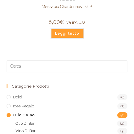
Messapio Chardonnay I.G.P.
8,00
€
iva inclusa
Leggi tutto
Categorie Prodotti
Dolci
(6)
Idee Regalo
(7)
Olio E Vino
(5)
Olio Di Bari
(2)
Vino Di Bari
(3)