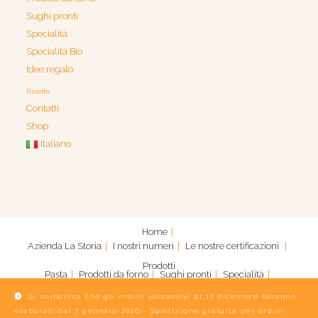
Sughi pronti
Specialità
Specialità Bio
Idee regalo
Ricette
Contatti
Shop
Italiano
Home
Azienda
La Storia
I nostri numeri
Le nostre certificazioni
Prodotti
Pasta
Prodotti da forno
Sughi pronti
Specialità
Specialità Bio
Idee regalo
Si comunica che gli ordini successivi al 17 dicembre saranno
elaborati dal 7 gennaio 2026 - Spedizione gratuita per ordini
Contatti
Shop
Italiano
Ricette