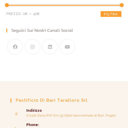
PREZZO:
0€
—
40€
FILTRA
Seguici Sui Nostri Canali Social
Pastificio Di Bari Taralloro Srl
Indirizzo
S.S.100 Zona P.I.P. Km 33 70010 Sammichele di Bari, Puglia
Phone: