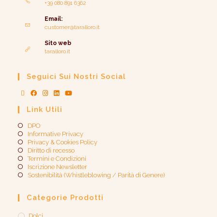
+39 080 891 6362
Email:
customer@taralloro.it
Sito web
taralloro.it
Seguici Sui Nostri Social
Link Utili
DPO
Informative Privacy
Privacy & Cookies Policy
Diritto di recesso
Termini e Condizioni
Iscrizione Newsletter
Sostenibilità (Whistleblowing / Parità di Genere)​
Categorie Prodotti
Dolci