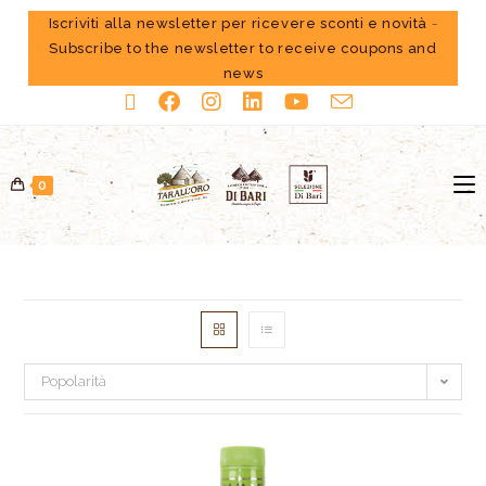
Iscriviti alla newsletter per ricevere sconti e novità
-
Subscribe to the newsletter to receive coupons and
news
0
Popolarità