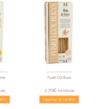
,
Pasta
Lunga aromatizzata
mone
Fusilli Col Buco
2,70
€
lusa
iva inclusa
ello
Aggiungi al carrello