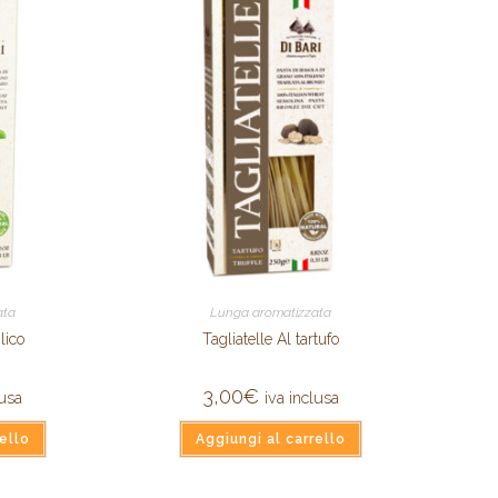
ata
Lunga aromatizzata
lico
Tagliatelle Al tartufo
3,00
€
lusa
iva inclusa
ello
Aggiungi al carrello