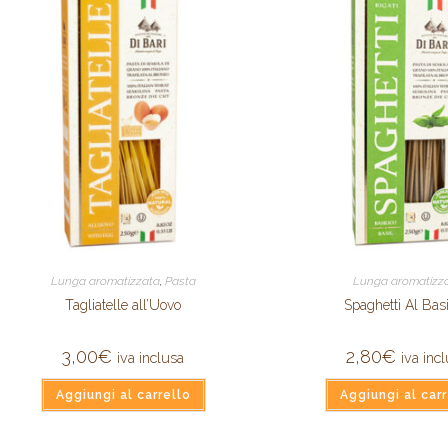
Lunga aromatizzata
,
Pasta
Lunga aromatizz
Tagliatelle all’Uovo
Spaghetti Al Basi
3,00
€
2,80
€
iva inclusa
iva inc
Aggiungi al carrello
Aggiungi al carr