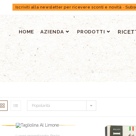
Iscriviti alla newsletter per ricevere sconti e novità
-
Subs
HOME
AZIENDA
PRODOTTI
RICET
Popolarità
Lunga aromatizzata
,
Pasta