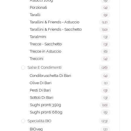
Astucci 100g
(5)
Porzionati
(4)
Taralli
(9)
Tarallini & Friends - Astuccio
(12)
Tarallini & Friends - Sacchetto
(10)
Taralmini
(3)
Trecce - Sacchetto
(3)
Trecce in Astuccio
(6)
Treccini
(4)
Salse E Condimenti
(26)
Condibruschetta Di Bari
(4)
Olive Di Bari
(1)
Pesti Di Bari
(3)
Sottoli Di Bari
(3)
Sughi pronti 350g
(10)
Sughi pronti 680g
(5)
Specialità BIO
(23)
BIOveg
(2)