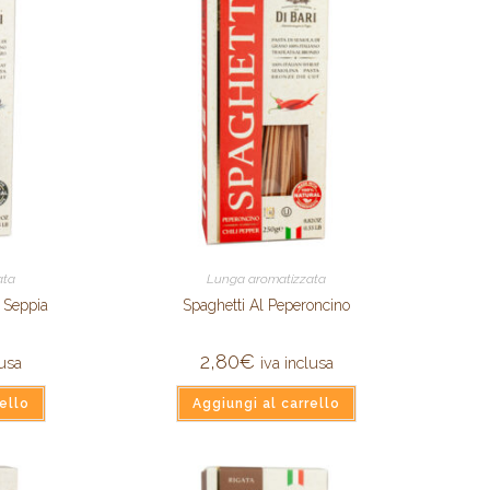
ata
Lunga aromatizzata
i Seppia
Spaghetti Al Peperoncino
2,80
€
lusa
iva inclusa
ello
Aggiungi al carrello