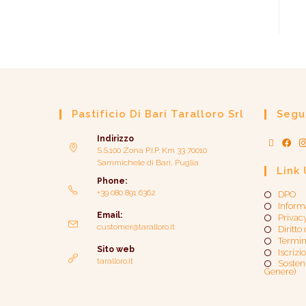
Pastificio Di Bari Taralloro Srl
Segui
Indirizzo
S.S.100 Zona P.I.P. Km 33 70010
Sammichele di Bari, Puglia
Link 
Phone:
+39 080 891 6362
DPO
Inform
Email:
Privac
customer@taralloro.it
Diritto
Termin
Sito web
Iscrizi
taralloro.it
Sosteni
Genere)​