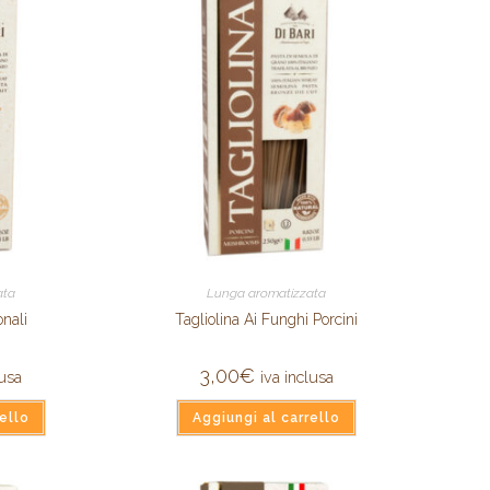
ata
Lunga aromatizzata
onali
Tagliolina Ai Funghi Porcini
3,00
€
lusa
iva inclusa
ello
Aggiungi al carrello