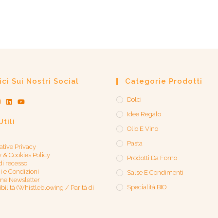
ci Sui Nostri Social
Categorie Prodotti
Dolci
Idee Regalo
Utili
Olio E Vino
Pasta
ative Privacy
y & Cookies Policy
Prodotti Da Forno
 di recesso
i e Condizioni
Salse E Condimenti
one Newsletter
Specialità BIO
bilità (Whistleblowing / Parità di