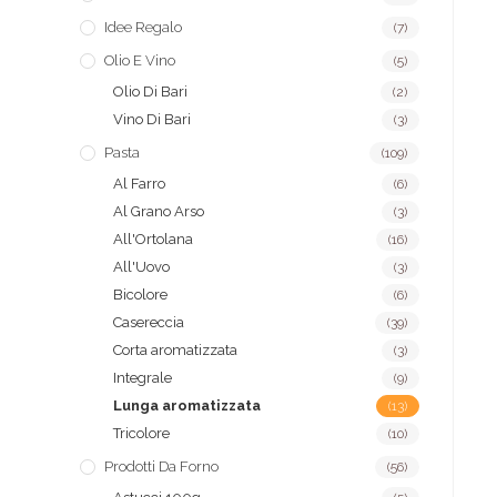
Idee Regalo
(7)
Olio E Vino
(5)
Olio Di Bari
(2)
Vino Di Bari
(3)
Pasta
(109)
Al Farro
(6)
Al Grano Arso
(3)
All'Ortolana
(16)
All'Uovo
(3)
Bicolore
(6)
Casereccia
(39)
Corta aromatizzata
(3)
Integrale
(9)
Lunga aromatizzata
(13)
Tricolore
(10)
Prodotti Da Forno
(56)