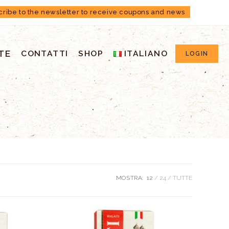
cribe to the newsletter to receive coupons and news
TE
CONTATTI
SHOP
ITALIANO
LOGIN
MOSTRA:
12
24
TUTTE