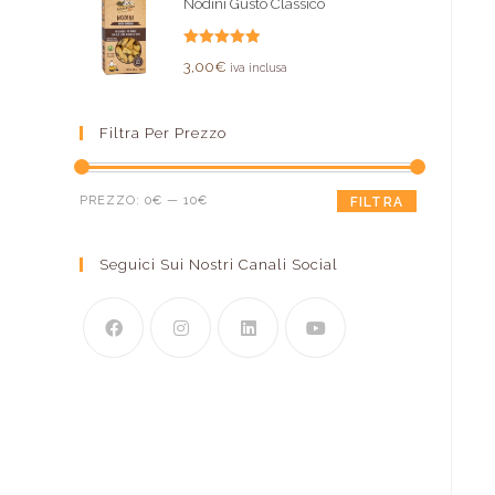
Nodini Gusto Classico
Valutato
3,00
€
iva inclusa
5.00
su 5
Filtra Per Prezzo
PREZZO:
0€
—
10€
FILTRA
Seguici Sui Nostri Canali Social