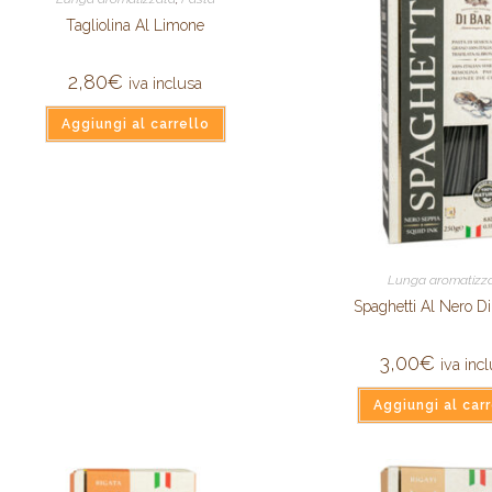
Tagliolina Al Limone
2,80
€
iva inclusa
Aggiungi al carrello
Lunga aromatizz
Spaghetti Al Nero D
3,00
€
iva inc
Aggiungi al carr