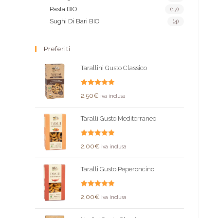
Pasta BIO
(17)
Sughi Di Bari BIO
(4)
Preferiti
Tarallini Gusto Classico
Valutato
2,50
€
iva inclusa
5.00
su 5
Taralli Gusto Mediterraneo
Valutato
2,00
€
iva inclusa
5.00
su 5
Taralli Gusto Peperoncino
Valutato
2,00
€
iva inclusa
5.00
su 5