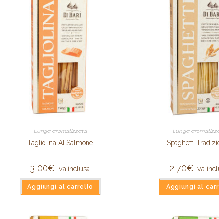
Lunga aromatizzata
Lunga aromatizz
Tagliolina Al Salmone
Spaghetti Tradizi
3,00
€
2,70
€
iva inclusa
iva inc
Aggiungi al carrello
Aggiungi al carr