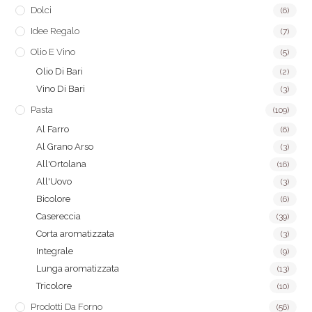
Dolci
(6)
Idee Regalo
(7)
Olio E Vino
(5)
Olio Di Bari
(2)
Vino Di Bari
(3)
Pasta
(109)
Al Farro
(6)
Al Grano Arso
(3)
All'Ortolana
(16)
All'Uovo
(3)
Bicolore
(6)
Casereccia
(39)
Corta aromatizzata
(3)
Integrale
(9)
Lunga aromatizzata
(13)
Tricolore
(10)
Prodotti Da Forno
(56)