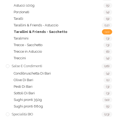
Astucci 100g
(5)
Porzionati
(4)
Taralli
(9)
Tarallini & Friends - Astuccio
(12)
Tarallini & Friends - Sacchetto
(10)
Taralmini
(3)
Trecce - Sacchetto
(3)
Trecce in Astuccio
(6)
Treccini
(4)
Salse E Condimenti
(26)
Condibruschetta Di Bari
(4)
Olive Di Bari
(1)
Pesti Di Bari
(3)
Sottoli Di Bari
(3)
Sughi pronti 350g
(10)
Sughi pronti 680g
(5)
Specialità BIO
(23)