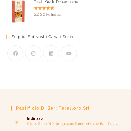
Taralli Gusto Peperoncino
Valutato
2,00
€
iva inclusa
5.00
su 5
Seguici Sui Nostri Canali Social
Pastificio Di Bari Taralloro Srl
Indirizzo
S.S.100 Zona P.I.P. Km 33 70010 Sammichele di Bari, Puglia