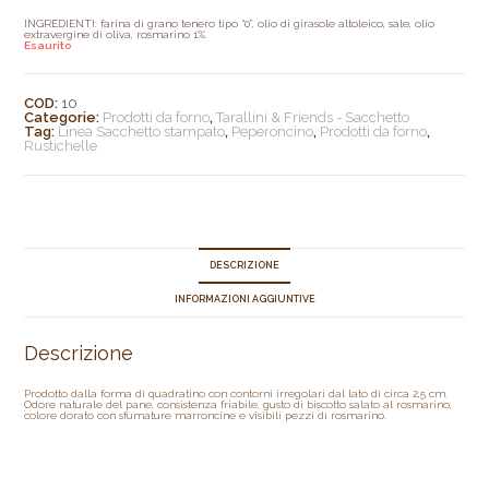
INGREDIENTI: farina di grano tenero tipo “0”, olio di girasole altoleico, sale, olio
extravergine di oliva, rosmarino 1%.
Esaurito
COD:
10
Categorie:
Prodotti da forno
,
Tarallini & Friends - Sacchetto
Tag:
Linea Sacchetto stampato
,
Peperoncino
,
Prodotti da forno
,
Rustichelle
DESCRIZIONE
INFORMAZIONI AGGIUNTIVE
Descrizione
Prodotto dalla forma di quadratino con contorni irregolari dal lato di circa 2,5 cm.
Odore naturale del pane, consistenza friabile, gusto di biscotto salato al rosmarino,
colore dorato con sfumature marroncine e visibili pezzi di rosmarino.