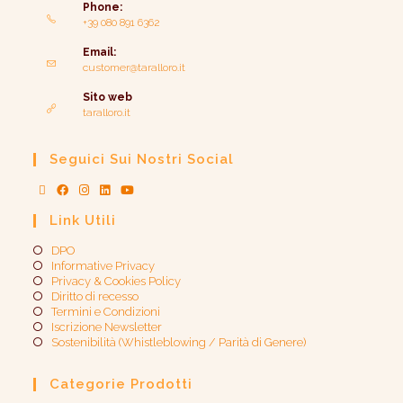
Phone:
+39 080 891 6362
Email:
customer@taralloro.it
Sito web
taralloro.it
Seguici Sui Nostri Social
Link Utili
DPO
Informative Privacy
Privacy & Cookies Policy
Diritto di recesso
Termini e Condizioni
Iscrizione Newsletter
Sostenibilità (Whistleblowing / Parità di Genere)​
Categorie Prodotti