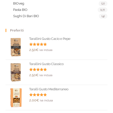
BIOveg
(2)
Pasta BIO
(17)
Sughi Di Bari BIO
(4)
Preferiti
Tarallini Gusto Cacio e Pepe
Valutato
2,50
€
iva inclusa
5.00
su 5
Tarallini Gusto Classico
Valutato
2,50
€
iva inclusa
5.00
su 5
Taralli Gusto Mediterraneo
Valutato
2,00
€
iva inclusa
5.00
su 5