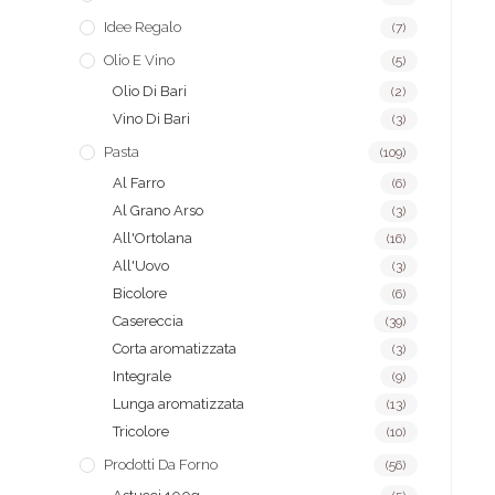
Idee Regalo
(7)
Olio E Vino
(5)
Olio Di Bari
(2)
Vino Di Bari
(3)
Pasta
(109)
Al Farro
(6)
Al Grano Arso
(3)
All'Ortolana
(16)
All'Uovo
(3)
Bicolore
(6)
Casereccia
(39)
Corta aromatizzata
(3)
Integrale
(9)
Lunga aromatizzata
(13)
Tricolore
(10)
Prodotti Da Forno
(56)