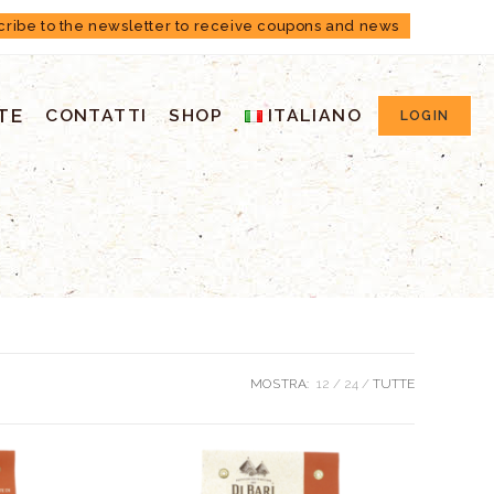
cribe to the newsletter to receive coupons and news
TE
CONTATTI
SHOP
ITALIANO
LOGIN
MOSTRA:
12
24
TUTTE