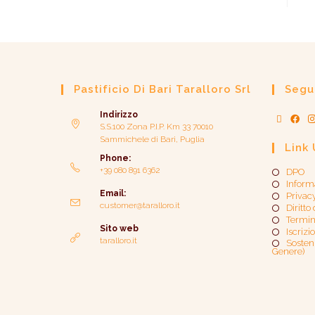
Pastificio Di Bari Taralloro Srl
Segui
Indirizzo
S.S.100 Zona P.I.P. Km 33 70010
Sammichele di Bari, Puglia
Link 
Phone:
+39 080 891 6362
DPO
Inform
Email:
Privac
customer@taralloro.it
Diritto
Termin
Sito web
Iscrizi
taralloro.it
Sosteni
Genere)​