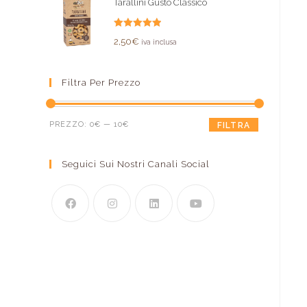
Tarallini Gusto Classico
Valutato
2,50
€
iva inclusa
5.00
su 5
Filtra Per Prezzo
PREZZO:
0€
—
10€
FILTRA
Seguici Sui Nostri Canali Social