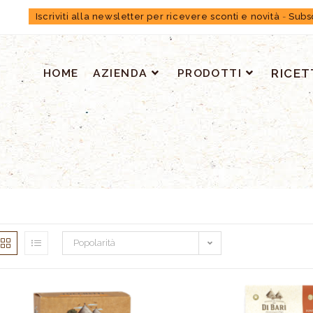
Iscriviti alla newsletter per ricevere sconti e novità
-
Subs
HOME
AZIENDA
PRODOTTI
RICET
Popolarità