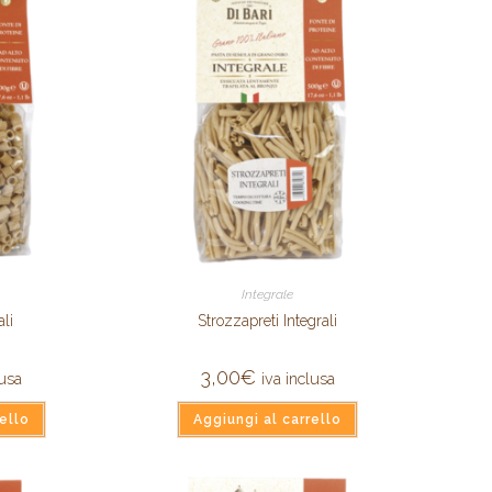
Integrale
ali
Strozzapreti Integrali
3,00
€
lusa
iva inclusa
ello
Aggiungi al carrello