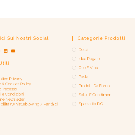
ci Sui Nostri Social
Categorie Prodotti
Dolci
Idee Regalo
Utili
Olio E Vino
Pasta
ative Privacy
y & Cookies Policy
Prodotti Da Forno
 di recesso
i e Condizioni
Salse E Condimenti
one Newsletter
Specialità BIO
bilità (Whistleblowing / Parità di