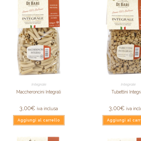
Integrale
Integrale
Maccheroncini Integrali
Tubettini Integr
3,00
€
3,00
€
iva inclusa
iva inc
Aggiungi al carrello
Aggiungi al carr