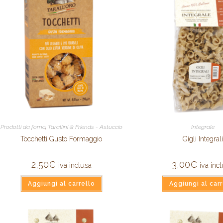
Prodotti da forno
,
Tarallini & Friends - Astuccio
Integrale
Tocchetti Gusto Formaggio
Gigli Integrali
2,50
€
3,00
€
iva inclusa
iva inc
Aggiungi al carrello
Aggiungi al carr