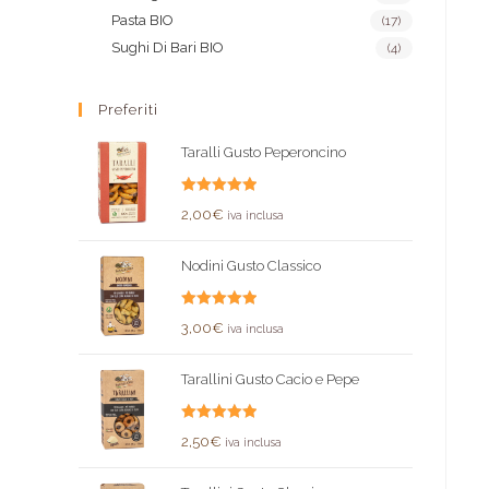
Pasta BIO
(17)
Sughi Di Bari BIO
(4)
Preferiti
Taralli Gusto Peperoncino
Valutato
2,00
€
iva inclusa
5.00
su 5
Nodini Gusto Classico
Valutato
3,00
€
iva inclusa
5.00
su 5
Tarallini Gusto Cacio e Pepe
Valutato
2,50
€
iva inclusa
5.00
su 5