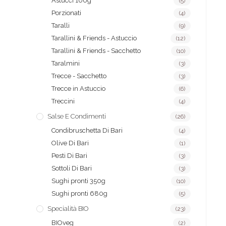
Astucci 100g
(5)
Porzionati
(4)
Taralli
(9)
Tarallini & Friends - Astuccio
(12)
Tarallini & Friends - Sacchetto
(10)
Taralmini
(3)
Trecce - Sacchetto
(3)
Trecce in Astuccio
(6)
Treccini
(4)
Salse E Condimenti
(26)
Condibruschetta Di Bari
(4)
Olive Di Bari
(1)
Pesti Di Bari
(3)
Sottoli Di Bari
(3)
Sughi pronti 350g
(10)
Sughi pronti 680g
(5)
Specialità BIO
(23)
BIOveg
(2)