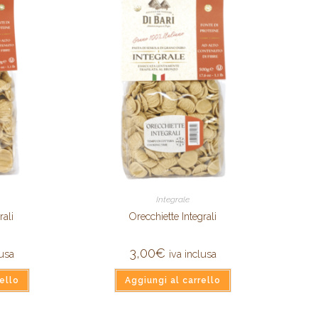
Integrale
rali
Orecchiette Integrali
3,00
€
lusa
iva inclusa
ello
Aggiungi al carrello