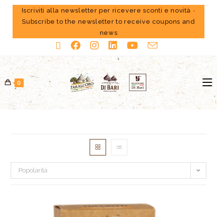
Iscriviti alla newsletter per ricevere sconti e novità
-
Subscribe to the newsletter to receive coupons and
news
0
Popolarità