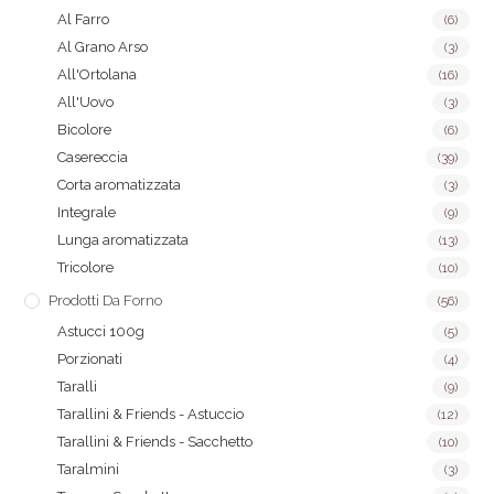
Al Farro
(6)
Al Grano Arso
(3)
All'Ortolana
(16)
All'Uovo
(3)
Bicolore
(6)
Casereccia
(39)
Corta aromatizzata
(3)
Integrale
(9)
Lunga aromatizzata
(13)
Tricolore
(10)
Prodotti Da Forno
(56)
Astucci 100g
(5)
Porzionati
(4)
Taralli
(9)
Tarallini & Friends - Astuccio
(12)
Tarallini & Friends - Sacchetto
(10)
Taralmini
(3)