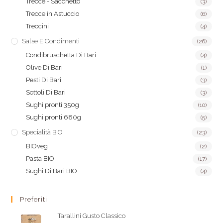
Trecce - Sacchetto
(3)
Trecce in Astuccio
(6)
Treccini
(4)
Salse E Condimenti
(26)
Condibruschetta Di Bari
(4)
Olive Di Bari
(1)
Pesti Di Bari
(3)
Sottoli Di Bari
(3)
Sughi pronti 350g
(10)
Sughi pronti 680g
(5)
Specialità BIO
(23)
BIOveg
(2)
Pasta BIO
(17)
Sughi Di Bari BIO
(4)
Preferiti
Tarallini Gusto Classico