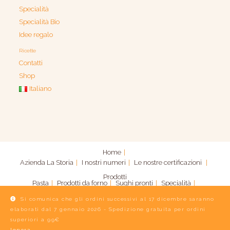
Specialità
Specialità Bio
Idee regalo
Ricette
Contatti
Shop
Italiano
Home
Azienda
La Storia
I nostri numeri
Le nostre certificazioni
Prodotti
Pasta
Prodotti da forno
Sughi pronti
Specialità
Specialità Bio
Idee regalo
Si comunica che gli ordini successivi al 17 dicembre saranno
elaborati dal 7 gennaio 2026 - Spedizione gratuita per ordini
Contatti
Shop
Italiano
Ricette
superiori a 99€
Ignora