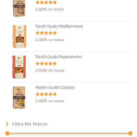
Valutato
2,50
€
iva inclusa
5.00
su 5
Taralli Gusto Mediterraneo
Valutato
2,00
€
iva inclusa
5.00
su 5
Taralli Gusto Peperoncino
Valutato
2,00
€
iva inclusa
5.00
su 5
Nodini Gusto Classico
Valutato
3,00
€
iva inclusa
5.00
su 5
Filtra Per Prezzo