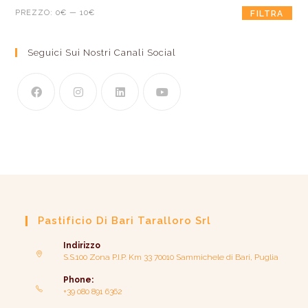
PREZZO:
0€
—
10€
FILTRA
Seguici Sui Nostri Canali Social
Pastificio Di Bari Taralloro Srl
Indirizzo
S.S.100 Zona P.I.P. Km 33 70010 Sammichele di Bari, Puglia
Phone:
+39 080 891 6362