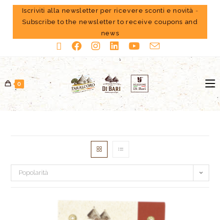
Iscriviti alla newsletter per ricevere sconti e novità
-
Subscribe to the newsletter to receive coupons and
news
0
Popolarità