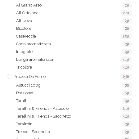
Al Grano Arso
(3)
All'Ortolana
(16)
All'Uovo
(3)
Bicolore
(6)
Casereccia
(39)
Corta aromatizzata
(3)
Integrale
(9)
Lunga aromatizzata
(13)
Tricolore
(10)
Prodotti Da Forno
(56)
Astucci 100g
(5)
Porzionati
(4)
Taralli
(9)
Tarallini & Friends - Astuccio
(12)
Tarallini & Friends - Sacchetto
(10)
Taralmini
(3)
Trecce - Sacchetto
(3)