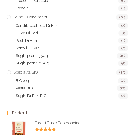
Trecce in Astuccio
(6)
Treccini
(4)
Salse E Condimenti
(26)
Condibruschetta Di Bari
(4)
Olive Di Bari
(1)
Pesti Di Bari
(3)
Sottoli Di Bari
(3)
Sughi pronti 350g
(10)
Sughi pronti 680g
(5)
Specialità BIO
(23)
BIOveg
(2)
Pasta BIO
(17)
Sughi Di Bari BIO
(4)
Preferiti
Taralli Gusto Peperoncino