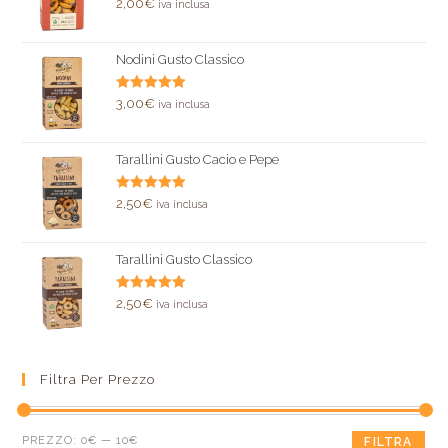
Valutato
2,00
€
iva inclusa
5.00
su 5
Nodini Gusto Classico
Valutato
3,00
€
iva inclusa
5.00
su 5
Tarallini Gusto Cacio e Pepe
Valutato
2,50
€
iva inclusa
5.00
su 5
Tarallini Gusto Classico
Valutato
2,50
€
iva inclusa
5.00
su 5
Filtra Per Prezzo
PREZZO:
0€
—
10€
FILTRA