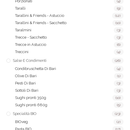
Porzionati
(4)
Taralli
(9)
Tarallini & Friends - Astuccio
(12)
Tarallini & Friends - Sacchetto
(10)
Taralmini
(3)
Trecce - Sacchetto
(3)
Trecce in Astuccio
(6)
Treccini
(4)
Salse E Condimenti
(26)
Condibruschetta Di Bari
(4)
Olive Di Bari
(1)
Pesti Di Bari
(3)
Sottoli Di Bari
(3)
Sughi pronti 350g
(10)
Sughi pronti 680g
(5)
Specialità BIO
(23)
BIOveg
(2)
Pasta BIO
(17)