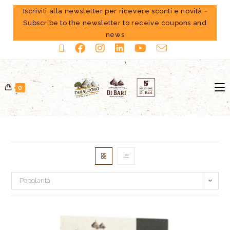
Iscriviti alla newsletter per ricevere sconti e novità
-
Subscribe to the newsletter to receive coupons and
news
0
Popolarità