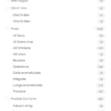
Idee Regalo
(7)
Olio E Vino
(5)
Olio Di Bari
(2)
Vino Di Bari
(3)
Pasta
(109)
Al Farro
(6)
Al Grano Arso
(3)
All'Ortolana
(16)
All'Uovo
(3)
Bicolore
(6)
Casereccia
(39)
Corta aromatizzata
(3)
Integrale
(9)
Lunga aromatizzata
(13)
Tricolore
(10)
Prodotti Da Forno
(56)
Astucci 100g
(5)