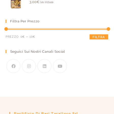
Valutato
3,00
€
iva inclusa
5.00
su 5
Filtra Per Prezzo
PREZZO:
0€
—
10€
FILTRA
Seguici Sui Nostri Canali Social
Pastificio Di Bari Taralloro Srl