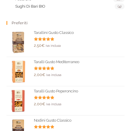
Sughi Di Bari BIO
(4)
Preferiti
Tarallini Gusto Classico
Valutato
2,50
€
iva inclusa
5.00
su 5
Taralli Gusto Mediterraneo
Valutato
2,00
€
iva inclusa
5.00
su 5
Taralli Gusto Peperoncino
Valutato
2,00
€
iva inclusa
5.00
su 5
Nodini Gusto Classico