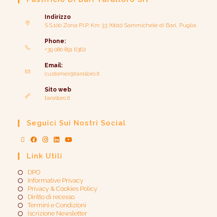
Indirizzo
S.S.100 Zona P.I.P. Km 33 70010 Sammichele di Bari, Puglia
Phone:
+39 080 891 6362
Email:
customer@taralloro.it
Sito web
taralloro.it
Seguici Sui Nostri Social
Link Utili
DPO
Informative Privacy
Privacy & Cookies Policy
Diritto di recesso
Termini e Condizioni
Iscrizione Newsletter