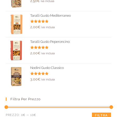
Valutato
2,50
€
iva inclusa
5.00
su 5
Taralli Gusto Mediterraneo
Valutato
2,00
€
iva inclusa
5.00
su 5
Taralli Gusto Peperoncino
Valutato
2,00
€
iva inclusa
5.00
su 5
Nodini Gusto Classico
Valutato
3,00
€
iva inclusa
5.00
su 5
Filtra Per Prezzo
PREZZO:
0€
—
10€
FILTRA