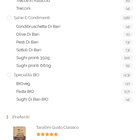
Trecce in Astuccio
(6)
Treccini
(4)
Salse E Condimenti
(26)
Condibruschetta Di Bari
(4)
Olive Di Bari
(1)
Pesti Di Bari
(3)
Sottoli Di Bari
(3)
Sughi pronti 350g
(10)
Sughi pronti 680g
(5)
Specialità BIO
(23)
BIOveg
(2)
Pasta BIO
(17)
Sughi Di Bari BIO
(4)
Preferiti
Tarallini Gusto Classico