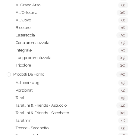
Al Grano Arso
(3)
All'Ortolana
(16)
All'Uovo
(3)
Bicolore
(6)
Casereccia
(39)
Corta aromatizzata
(3)
Integrale
(9)
Lunga aromatizzata
(13)
Tricolore
(10)
Prodotti Da Forno
(56)
Astucci 100g
(5)
Porzionati
(4)
Taralli
(9)
Tarallini & Friends - Astuccio
(12)
Tarallini & Friends - Sacchetto
(10)
Taralmini
(3)
Trecce - Sacchetto
(3)