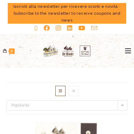
Iscriviti alla newsletter per ricevere sconti e novità
-
Subscribe to the newsletter to receive coupons and
news
0
Popolarità