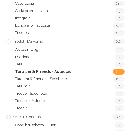
Casereccia
(39)
Corta aromatizzata
(3)
Integrale
(9)
Lunga aromatizzata
(13)
Tricolore
(10)
Prodotti Da Forno
(56)
Astucci 100g
(5)
Porzionati
(4)
Taralli
(9)
Tarallini & Friends - Astuccio
(12)
Tarallini & Friends - Sacchetto
(10)
Taralmini
(3)
Trecce - Sacchetto
(3)
Trecce in Astuccio
(6)
Treccini
(4)
Salse E Condimenti
(26)
Condibruschetta Di Bari
(4)