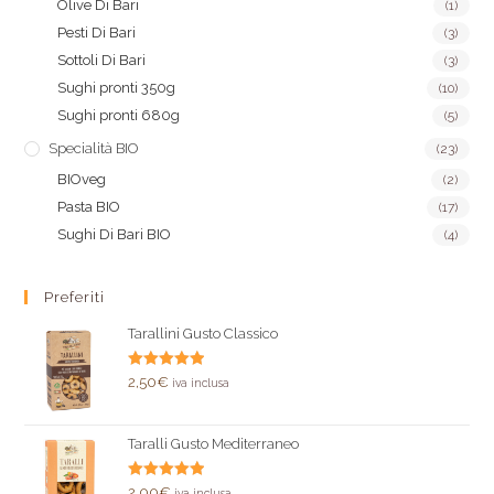
Olive Di Bari
(1)
Pesti Di Bari
(3)
Sottoli Di Bari
(3)
Sughi pronti 350g
(10)
Sughi pronti 680g
(5)
Specialità BIO
(23)
BIOveg
(2)
Pasta BIO
(17)
Sughi Di Bari BIO
(4)
Preferiti
Tarallini Gusto Classico
Valutato
2,50
€
iva inclusa
5.00
su 5
Taralli Gusto Mediterraneo
Valutato
2,00
€
iva inclusa