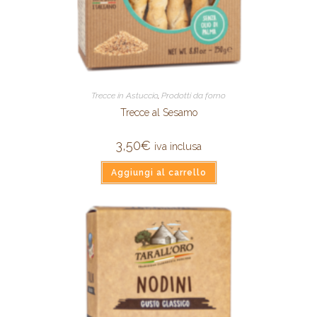
Trecce in Astuccio
,
Prodotti da forno
Trecce al Sesamo
3,50
€
iva inclusa
Aggiungi al carrello