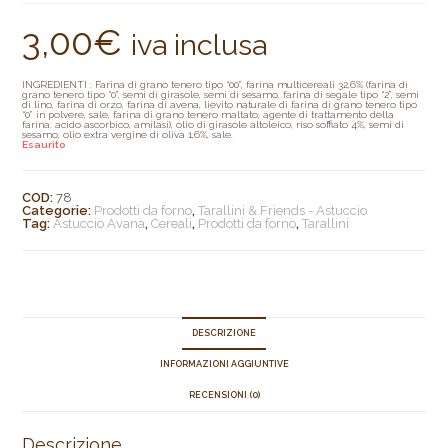
3,00
€
iva inclusa
INGREDIENTI : Farina di grano tenero tipo “00”, farina multicereali 32,6% (farina di
grano tenero tipo “0”, semi di girasole, semi di sesamo, farina di segale tipo “2”, semi
di lino, farina di orzo, farina di avena, lievito naturale di farina di grano tenero tipo
“0” in polvere, sale, farina di grano tenero maltato, agente di trattamento della
farina: acido ascorbico, amilasi), olio di girasole altoleico, riso soffiato 4%, semi di
sesamo, olio extra vergine di oliva 1,6%, sale.
Esaurito
COD:
78
Categorie:
Prodotti da forno
,
Tarallini & Friends - Astuccio
Tag:
Astuccio Avana
,
Cereali
,
Prodotti da forno
,
Tarallini
DESCRIZIONE
INFORMAZIONI AGGIUNTIVE
RECENSIONI (0)
Descrizione