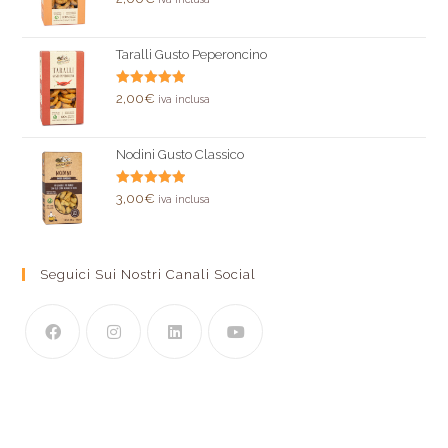
5.00
su 5
Taralli Gusto Peperoncino
Valutato
2,00
€
iva inclusa
5.00
su 5
Nodini Gusto Classico
Valutato
3,00
€
iva inclusa
5.00
su 5
Seguici Sui Nostri Canali Social