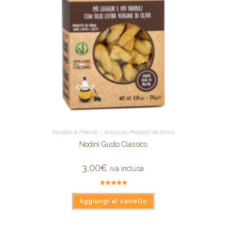
Tarallini & Friends - Astuccio
,
Prodotti da forno
Nodini Gusto Classico
3,00
€
iva inclusa
Valutato
5.00
su 5
Aggiungi al carrello