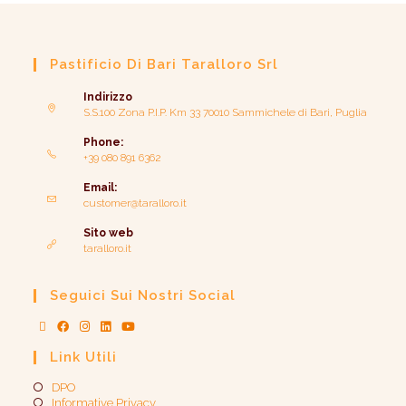
Pastificio Di Bari Taralloro Srl
Indirizzo
S.S.100 Zona P.I.P. Km 33 70010 Sammichele di Bari, Puglia
Phone:
+39 080 891 6362
Email:
customer@taralloro.it
Sito web
taralloro.it
Seguici Sui Nostri Social
Link Utili
DPO
Informative Privacy