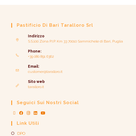
Pastificio Di Bari Taralloro Srl
Indirizzo
S.S.100 Zona P.I.P. Km 33 70010 Sammichele di Bari, Puglia
Phone:
+39 080 891 6362
Email:
customer@taralloro.it
Sito web
taralloro.it
Seguici Sui Nostri Social
Link Utili
DPO