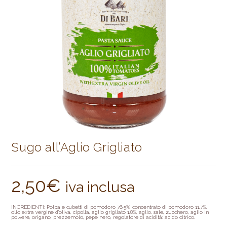
Sugo all’Aglio Grigliato
2,50
€
iva inclusa
INGREDIENTI: Polpa e cubetti di pomodoro 76,5%, concentrato di pomodoro 11,7%,
olio extra vergine d’oliva, cipolla, aglio grigliato 1,8%, aglio, sale, zucchero, aglio in
polvere, origano, prezzemolo, pepe nero, regolatore di acidità: acido citrico.