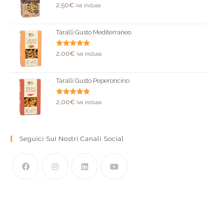
Valutato
2,50
€
iva inclusa
5.00
su 5
Taralli Gusto Mediterraneo
Valutato
2,00
€
iva inclusa
5.00
su 5
Taralli Gusto Peperoncino
Valutato
2,00
€
iva inclusa
5.00
su 5
Seguici Sui Nostri Canali Social