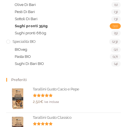
Olive Di Bari
(1)
Pesti Di Bari
(3)
Sottoli Di Bari
(3)
Sughi pronti 350g
(10)
Sughi pronti 680g
(5)
Specialità BIO
(23)
BIOveg
(2)
Pasta BIO
(17)
Sughi Di Bari BIO
(4)
Preferiti
Tarallini Gusto Cacio e Pepe
Valutato
2,50
€
iva inclusa
5.00
su 5
Tarallini Gusto Classico