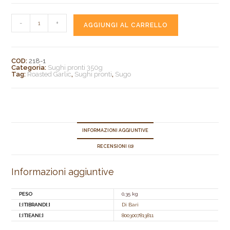
-
+
AGGIUNGI AL CARRELLO
COD:
218-1
Categoria:
Sughi pronti 350g
Tag:
Roasted Garlic
,
Sughi pronti
,
Sugo
INFORMAZIONI AGGIUNTIVE
RECENSIONI (0)
Informazioni aggiuntive
PESO
0,35 kg
[:IT]BRAND[:]
Di Bari
[:IT]EAN[:]
8003007813811