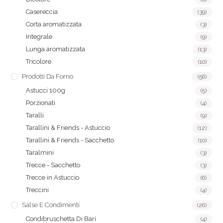
Casereccia
(39)
Corta aromatizzata
(3)
Integrale
(9)
Lunga aromatizzata
(13)
Tricolore
(10)
Prodotti Da Forno
(56)
Astucci 100g
(5)
Porzionati
(4)
Taralli
(9)
Tarallini & Friends - Astuccio
(12)
Tarallini & Friends - Sacchetto
(10)
Taralmini
(3)
Trecce - Sacchetto
(3)
Trecce in Astuccio
(6)
Treccini
(4)
Salse E Condimenti
(26)
Condibruschetta Di Bari
(4)