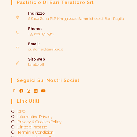
Pastificio Di Bari Taralloro Srl
Indirizzo
S.S.100 Zona P.I.P. Km 33 70010 Sammichele di Bari, Puglia
Phone:
+39 080 891 6362
Email:
customer@taralloro.it
Sito web
taralloro.it
Seguici Sui Nostri Social
Link Utili
DPO
Informative Privacy
Privacy & Cookies Policy
Diritto di recesso
Termini e Condizioni