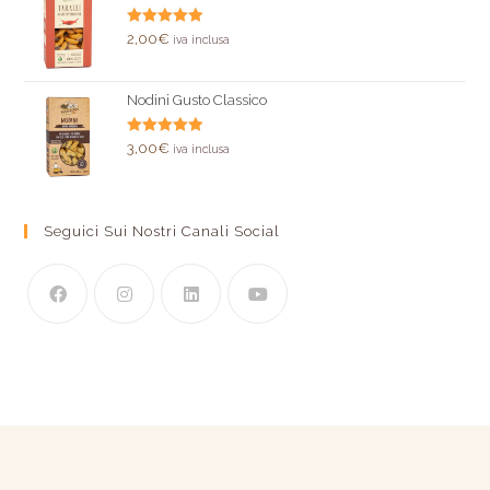
Valutato
2,00
€
iva inclusa
5.00
su 5
Nodini Gusto Classico
Valutato
3,00
€
iva inclusa
5.00
su 5
Seguici Sui Nostri Canali Social