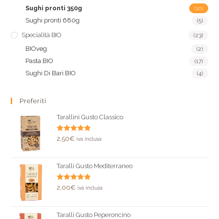
Sughi pronti 350g
(10)
Sughi pronti 680g
(5)
Specialità BIO
(23)
BIOveg
(2)
Pasta BIO
(17)
Sughi Di Bari BIO
(4)
Preferiti
Tarallini Gusto Classico
Valutato
2,50
€
iva inclusa
5.00
su 5
Taralli Gusto Mediterraneo
Valutato
2,00
€
iva inclusa
5.00
su 5
Taralli Gusto Peperoncino