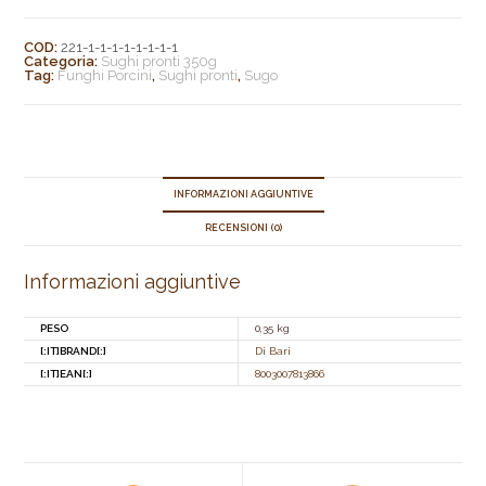
COD:
221-1-1-1-1-1-1-1-1
Categoria:
Sughi pronti 350g
Tag:
Funghi Porcini
,
Sughi pronti
,
Sugo
INFORMAZIONI AGGIUNTIVE
RECENSIONI (0)
Informazioni aggiuntive
PESO
0,35 kg
[:IT]BRAND[:]
Di Bari
[:IT]EAN[:]
8003007813866