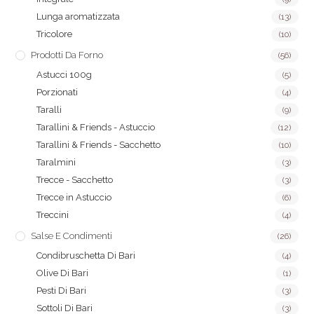
Lunga aromatizzata
(13)
Tricolore
(10)
Prodotti Da Forno
(56)
Astucci 100g
(5)
Porzionati
(4)
Taralli
(9)
Tarallini & Friends - Astuccio
(12)
Tarallini & Friends - Sacchetto
(10)
Taralmini
(3)
Trecce - Sacchetto
(3)
Trecce in Astuccio
(6)
Treccini
(4)
Salse E Condimenti
(26)
Condibruschetta Di Bari
(4)
Olive Di Bari
(1)
Pesti Di Bari
(3)
Sottoli Di Bari
(3)