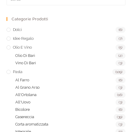
Categorie Prodotti
Dolci
(6)
Idee Regalo
(7)
Olio E Vino
(5)
Olio Di Bari
(2)
Vino Di Bari
(3)
Pasta
(109)
Al Farro
(6)
Al Grano Arso
(3)
All'Ortolana
(16)
All'Uovo
(3)
Bicolore
(6)
Casereccia
(39)
Corta aromatizzata
(3)
Integrale
(9)