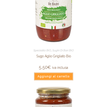
Specialità BIO
,
Sughi Di Bari BIO
Sugo Aglio Grigliato Bio
5,50
€
iva inclusa
Aggiungi al carrello