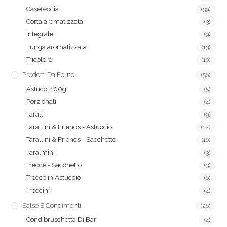
Casereccia
(39)
Corta aromatizzata
(3)
Integrale
(9)
Lunga aromatizzata
(13)
Tricolore
(10)
Prodotti Da Forno
(56)
Astucci 100g
(5)
Porzionati
(4)
Taralli
(9)
Tarallini & Friends - Astuccio
(12)
Tarallini & Friends - Sacchetto
(10)
Taralmini
(3)
Trecce - Sacchetto
(3)
Trecce in Astuccio
(6)
Treccini
(4)
Salse E Condimenti
(26)
Condibruschetta Di Bari
(4)