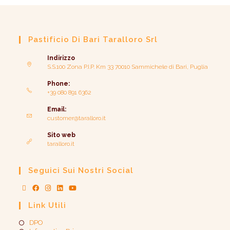
Pastificio Di Bari Taralloro Srl
Indirizzo
S.S.100 Zona P.I.P. Km 33 70010 Sammichele di Bari, Puglia
Phone:
+39 080 891 6362
Email:
customer@taralloro.it
Sito web
taralloro.it
Seguici Sui Nostri Social
Link Utili
DPO