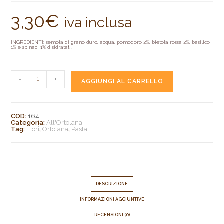
3,30
€
iva inclusa
INGREDIENTI: semola di grano duro, acqua, pomodoro 2%, bietola rossa 2%, basilico
1% e spinaci 1% disidratati.
-
+
AGGIUNGI AL CARRELLO
COD:
164
Categoria:
All'Ortolana
Tag:
Fiori
,
Ortolana
,
Pasta
DESCRIZIONE
INFORMAZIONI AGGIUNTIVE
RECENSIONI (0)