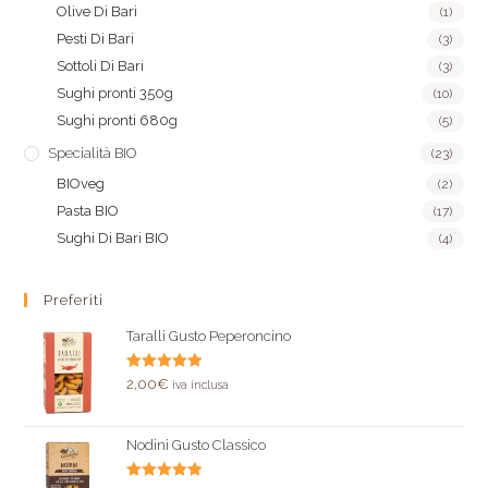
Olive Di Bari
(1)
Pesti Di Bari
(3)
Sottoli Di Bari
(3)
Sughi pronti 350g
(10)
Sughi pronti 680g
(5)
Specialità BIO
(23)
BIOveg
(2)
Pasta BIO
(17)
Sughi Di Bari BIO
(4)
Preferiti
Taralli Gusto Peperoncino
Valutato
2,00
€
iva inclusa
5.00
su 5
Nodini Gusto Classico