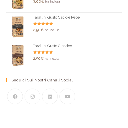
Valutato
3,00
€
iva inclusa
5.00
su 5
Tarallini Gusto Cacio e Pepe
Valutato
2,50
€
iva inclusa
5.00
su 5
Tarallini Gusto Classico
Valutato
2,50
€
iva inclusa
5.00
su 5
Seguici Sui Nostri Canali Social