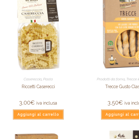
Casereccia
,
Pasta
Prodotti da forno
,
Trecce 
Riccetti Caserecci
Trecce Gusto Cla
3,00
€
3,50
€
iva inclusa
iva inc
Aggiungi al carrello
Aggiungi al carr