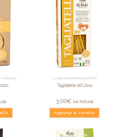
in Astuccio
Lunga aromatizzata
,
Pasta
ssico
Tagliatelle all’Uovo
3,00
€
lusa
iva inclusa
ello
Aggiungi al carrello