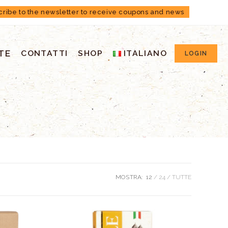
cribe to the newsletter to receive coupons and news
TE
CONTATTI
SHOP
ITALIANO
LOGIN
MOSTRA:
12
24
TUTTE