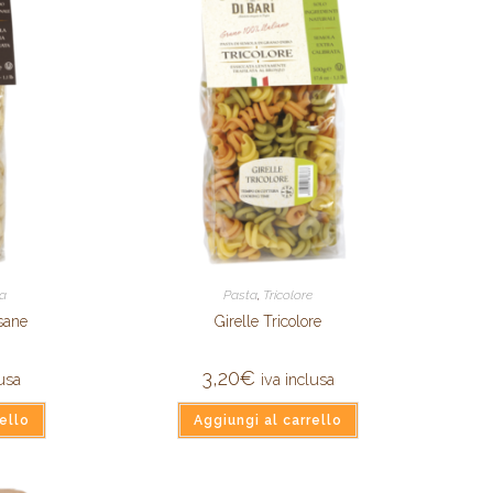
ta
Pasta
,
Tricolore
sane
Girelle Tricolore
3,20
€
lusa
iva inclusa
ello
Aggiungi al carrello