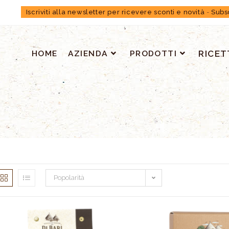
Iscriviti alla newsletter per ricevere sconti e novità
-
Subs
HOME
AZIENDA
PRODOTTI
RICET
Popolarità