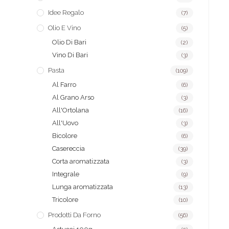
Idee Regalo
(7)
Olio E Vino
(5)
Olio Di Bari
(2)
Vino Di Bari
(3)
Pasta
(109)
Al Farro
(6)
Al Grano Arso
(3)
All'Ortolana
(16)
All'Uovo
(3)
Bicolore
(6)
Casereccia
(39)
Corta aromatizzata
(3)
Integrale
(9)
Lunga aromatizzata
(13)
Tricolore
(10)
Prodotti Da Forno
(56)