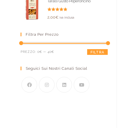
Taralli Gusto Peperoncino
Valutato
2,00
€
iva inclusa
5.00
su 5
Filtra Per Prezzo
PREZZO:
0€
—
40€
FILTRA
Seguici Sui Nostri Canali Social