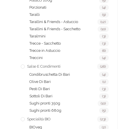
Astucci 100g
(5)
Porzionati
(4)
Taralli
(9)
Tarallini & Friends - Astuccio
(12)
Tarallini & Friends - Sacchetto
(10)
Taralmini
(3)
Trecce - Sacchetto
(3)
Trecce in Astuccio
(6)
Treccini
(4)
Salse E Condimenti
(26)
Condibruschetta Di Bari
(4)
Olive Di Bari
(1)
Pesti Di Bari
(3)
Sottoli Di Bari
(3)
Sughi pronti 350g
(10)
Sughi pronti 680g
(5)
Specialità BIO
(23)
BIOveg
(2)