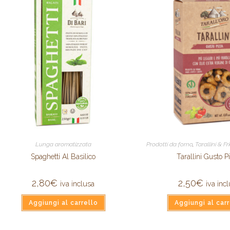
Lunga aromatizzata
Prodotti da forno
,
Tarallini & F
Spaghetti Al Basilico
Tarallini Gusto P
2,80
€
2,50
€
iva inclusa
iva inc
Aggiungi al carrello
Aggiungi al carr