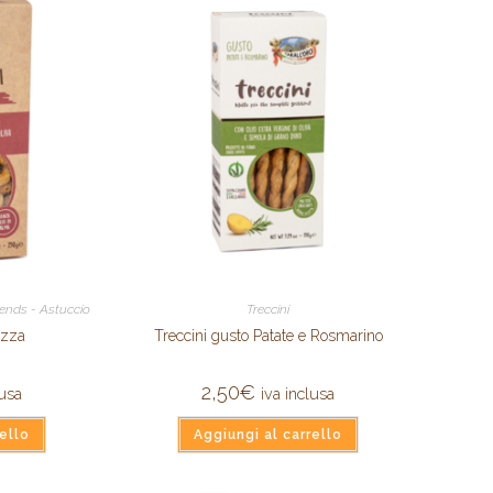
riends - Astuccio
Treccini
izza
Treccini gusto Patate e Rosmarino
2,50
€
lusa
iva inclusa
ello
Aggiungi al carrello