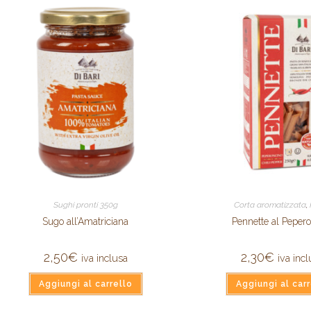
Sughi pronti 350g
Corta aromatizzata
,
Sugo all’Amatriciana
Pennette al Peper
2,50
€
2,30
€
iva inclusa
iva inc
Aggiungi al carrello
Aggiungi al carr