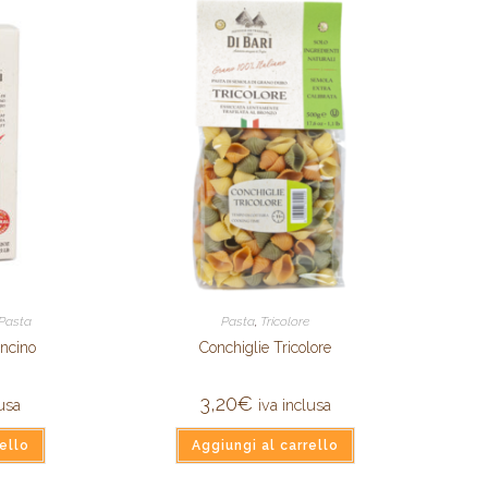
Pasta
Pasta
,
Tricolore
oncino
Conchiglie Tricolore
3,20
€
lusa
iva inclusa
ello
Aggiungi al carrello