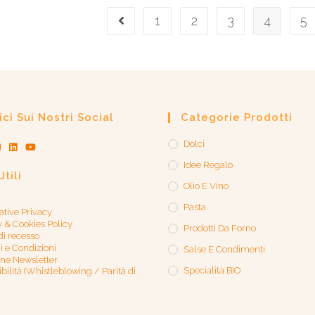
1
2
3
4
5
ci Sui Nostri Social
Categorie Prodotti
Dolci
Idee Regalo
Utili
Olio E Vino
Pasta
ative Privacy
y & Cookies Policy
Prodotti Da Forno
 di recesso
i e Condizioni
Salse E Condimenti
one Newsletter
Specialità BIO
bilità (Whistleblowing / Parità di