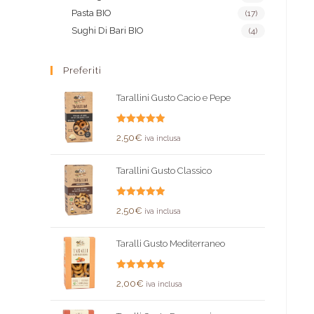
Pasta BIO
(17)
Sughi Di Bari BIO
(4)
Preferiti
Tarallini Gusto Cacio e Pepe
Valutato
2,50
€
iva inclusa
5.00
su 5
Tarallini Gusto Classico
Valutato
2,50
€
iva inclusa
5.00
su 5
Taralli Gusto Mediterraneo
Valutato
2,00
€
iva inclusa
5.00
su 5