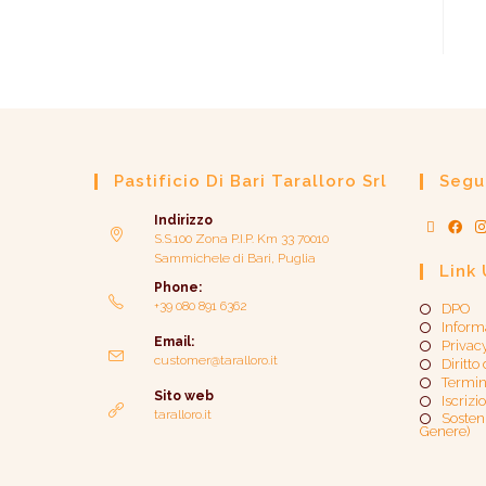
Pastificio Di Bari Taralloro Srl
Segui
Indirizzo
S.S.100 Zona P.I.P. Km 33 70010
Sammichele di Bari, Puglia
Link 
Phone:
+39 080 891 6362
DPO
Inform
Email:
Privac
customer@taralloro.it
Diritto
Termin
Sito web
Iscrizi
taralloro.it
Sosteni
Genere)​