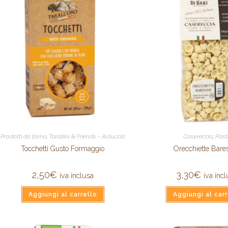
Prodotti da forno
,
Tarallini & Friends - Astuccio
Casereccia
,
Pas
Tocchetti Gusto Formaggio
Orecchiette Bare
2,50
€
3,30
€
iva inclusa
iva inc
Aggiungi al carrello
Aggiungi al carr