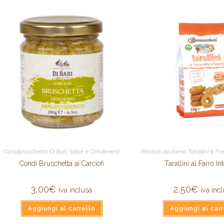
Condibruschetta Di Bari
,
Salse e Condimenti
Prodotti da forno
,
Tarallini & Fr
Condi Bruschetta ai Carciofi
Tarallini al Farro In
3,00
€
2,50
€
iva inclusa
iva inc
Aggiungi al carrello
Aggiungi al carr