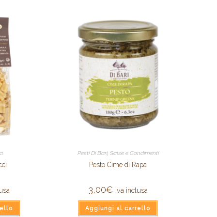
ta
Pesti Di Bari
,
Salse e Condimenti
cci
Pesto Cime di Rapa
3,00
€
lusa
iva inclusa
ello
Aggiungi al carrello