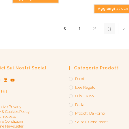
Valutato
Aggiungi al carr
5.00
su 5
1
2
3
4
ci Sui Nostri Social
Categorie Prodotti
Dolci
Idee Regalo
Utili
Olio E Vino
Pasta
ative Privacy
y & Cookies Policy
Prodotti Da Forno
 di recesso
i e Condizioni
Salse E Condimenti
one Newsletter