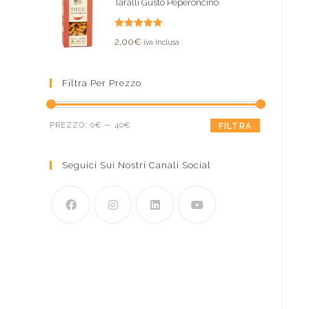
Taralli Gusto Peperoncino
Valutato
2,00
€
iva inclusa
5.00
su 5
Filtra Per Prezzo
PREZZO:
0€
—
40€
FILTRA
Seguici Sui Nostri Canali Social