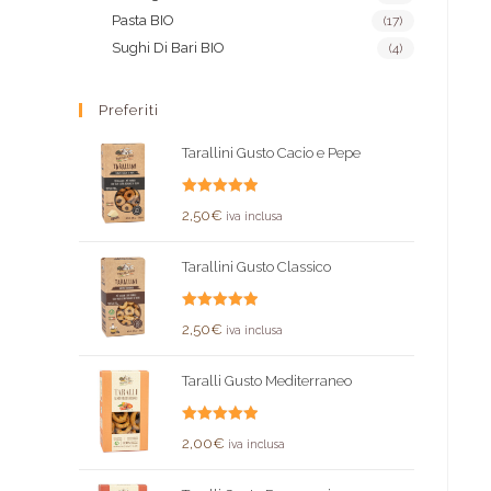
Pasta BIO
(17)
Sughi Di Bari BIO
(4)
Preferiti
Tarallini Gusto Cacio e Pepe
Valutato
2,50
€
iva inclusa
5.00
su 5
Tarallini Gusto Classico
Valutato
2,50
€
iva inclusa
5.00
su 5
Taralli Gusto Mediterraneo
Valutato
2,00
€
iva inclusa
5.00
su 5