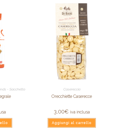
iends - Sacchetto
Casereccia
tegrale
Orecchiette Caserecce
3,00
€
lusa
iva inclusa
ello
Aggiungi al carrello