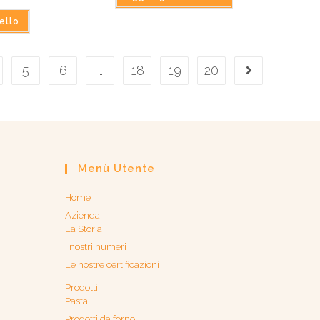
ello
5
6
…
18
19
20
Menù Utente
Home
Azienda
La Storia
I nostri numeri
Le nostre certificazioni
Prodotti
Pasta
Prodotti da forno