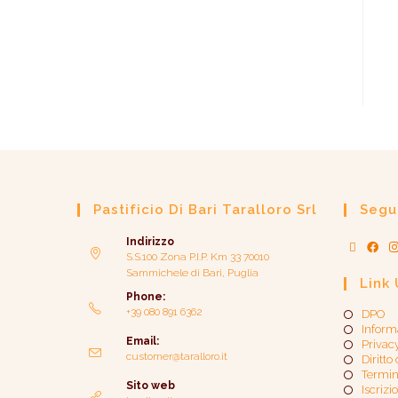
Pastificio Di Bari Taralloro Srl
Segui
Indirizzo
S.S.100 Zona P.I.P. Km 33 70010
Sammichele di Bari, Puglia
Link 
Phone:
+39 080 891 6362
DPO
Inform
Email:
Privac
customer@taralloro.it
Diritto
Termin
Sito web
Iscrizi