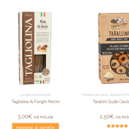
Lunga aromatizzata
Prodotti da forno
,
Tarallini & F
Tagliolina Ai Funghi Porcini
Tarallini Gusto Caci
3,00
€
2,50
€
iva inclusa
iva inc
Aggiungi al carrello