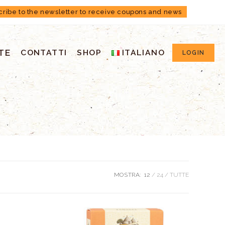
cribe to the newsletter to receive coupons and news
TE
CONTATTI
SHOP
ITALIANO
LOGIN
MOSTRA:
12
24
TUTTE