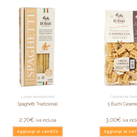
Lunga aromatizzata
Casereccia
,
Pas
Spaghetti Tradizionali
5 Buchi Casere
2,70
€
3,00
€
iva inclusa
iva inc
Aggiungi al carrello
Aggiungi al carr