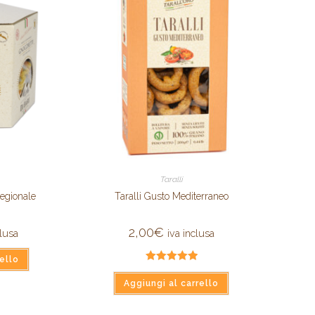
Taralli
Regionale
Taralli Gusto Mediterraneo
2,00
€
clusa
iva inclusa
ello
Valutato
Aggiungi al carrello
5.00
su 5