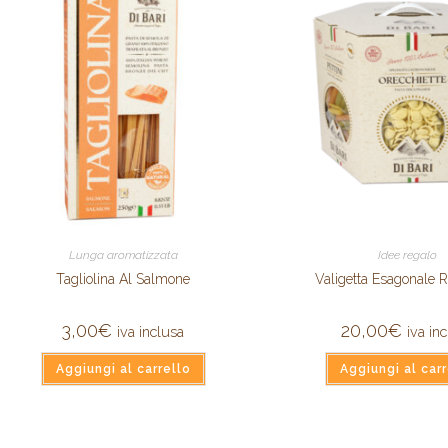
Lunga aromatizzata
Idee regalo
Tagliolina Al Salmone
Valigetta Esagonale 
3,00
€
20,00
€
iva inclusa
iva in
Aggiungi al carrello
Aggiungi al carr