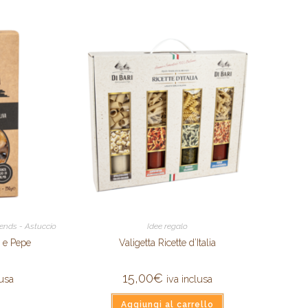
riends - Astuccio
Idee regalo
o e Pepe
Valigetta Ricette d’Italia
15,00
€
lusa
iva inclusa
Aggiungi al carrello