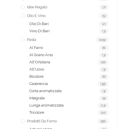
Idee Regalo
(7)
Olio E Vino
(5)
Olio Di Bari
(2)
Vino Di Bari
(3)
Pasta
(109)
Al Farro
(6)
Al Grano Arso
(3)
All'Ortolana
(16)
All'Uovo
(3)
Bicolore
(6)
Casereccia
(39)
Corta aromatizzata
(3)
Integrale
(9)
Lunga aromatizzata
(13)
Tricolore
(10)
Prodotti Da Forno
(56)