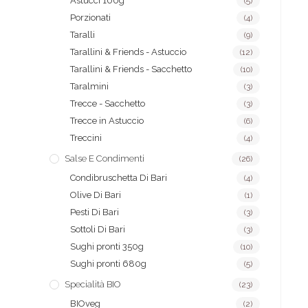
Astucci 100g
(5)
Porzionati
(4)
Taralli
(9)
Tarallini & Friends - Astuccio
(12)
Tarallini & Friends - Sacchetto
(10)
Taralmini
(3)
Trecce - Sacchetto
(3)
Trecce in Astuccio
(6)
Treccini
(4)
Salse E Condimenti
(26)
Condibruschetta Di Bari
(4)
Olive Di Bari
(1)
Pesti Di Bari
(3)
Sottoli Di Bari
(3)
Sughi pronti 350g
(10)
Sughi pronti 680g
(5)
Specialità BIO
(23)
BIOveg
(2)