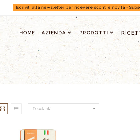
Iscriviti alla newsletter per ricevere sconti e novità
-
Subs
HOME
AZIENDA
PRODOTTI
RICET
Popolarità