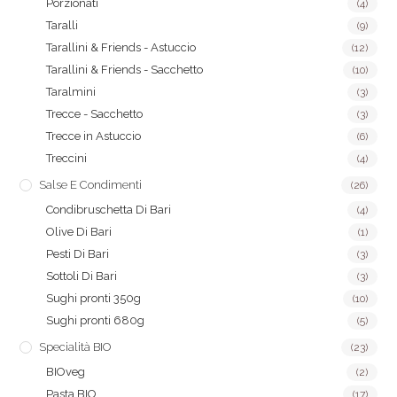
Porzionati
(4)
Taralli
(9)
Tarallini & Friends - Astuccio
(12)
Tarallini & Friends - Sacchetto
(10)
Taralmini
(3)
Trecce - Sacchetto
(3)
Trecce in Astuccio
(6)
Treccini
(4)
Salse E Condimenti
(26)
Condibruschetta Di Bari
(4)
Olive Di Bari
(1)
Pesti Di Bari
(3)
Sottoli Di Bari
(3)
Sughi pronti 350g
(10)
Sughi pronti 680g
(5)
Specialità BIO
(23)
BIOveg
(2)
Pasta BIO
(17)