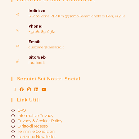
Indirizzo
S.S.100 Zona P.I.P. Km 33 70010 Sammichele di Bari, Puglia
Phone:
+39 080 891 6362
Email:
customer@taralloro.it
Sito web
taralloro.it
Seguici Sui Nostri Social
Link Utili
DPO
Informative Privacy
Privacy & Cookies Policy
Diritto di recesso
Termini e Condizioni
Iscrizione Newsletter