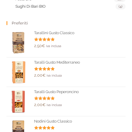
Sughi Di Bari BIO
(4)
Preferiti
Tarallini Gusto Classico
Valutato
2,50
€
iva inclusa
5.00
su 5
Taralli Gusto Mediterraneo
Valutato
2,00
€
iva inclusa
5.00
su 5
Taralli Gusto Peperoncino
Valutato
2,00
€
iva inclusa
5.00
su 5
Nodini Gusto Classico