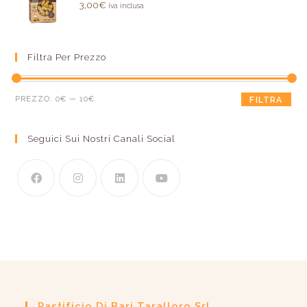
Valutato
3,00
€
iva inclusa
5.00
su 5
Filtra Per Prezzo
PREZZO:
0€
—
10€
FILTRA
Seguici Sui Nostri Canali Social
Pastificio Di Bari Taralloro Srl