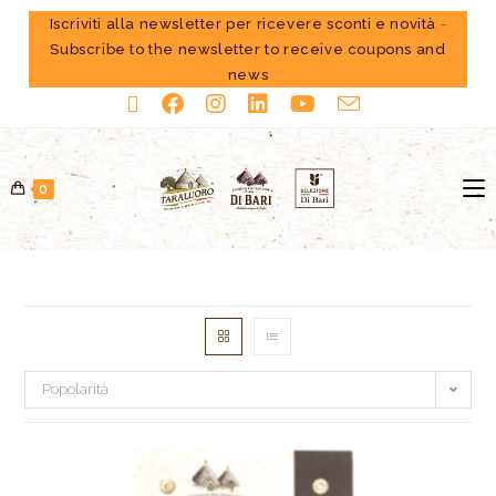
Iscriviti alla newsletter per ricevere sconti e novità
-
Subscribe to the newsletter to receive coupons and
news
0
Popolarità