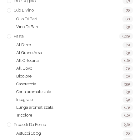
Idee Regalo
(7)
Olio E Vino
(5)
Olio Di Bari
(2)
Vino Di Bari
(3)
Pasta
(109)
Al Farro
(6)
Al Grano Arso
(3)
All'Ortolana
(16)
All'Uovo
(3)
Bicolore
(6)
Casereccia
(39)
Corta aromatizzata
(3)
Integrale
(9)
Lunga aromatizzata
(13)
Tricolore
(10)
Prodotti Da Forno
(56)
Astucci 100g
(5)