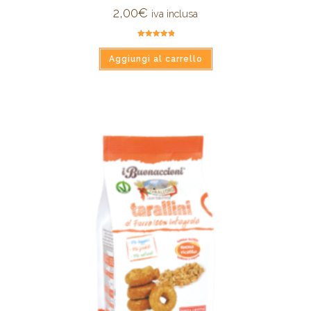
2,00
€
iva inclusa
Valutato
5.00
su 5
Aggiungi al carrello