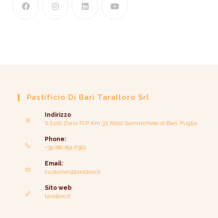
Pastificio Di Bari Taralloro Srl
Indirizzo
S.S.100 Zona P.I.P. Km 33 70010 Sammichele di Bari, Puglia
Phone:
+39 080 891 6362
Email:
customer@taralloro.it
Sito web
taralloro.it