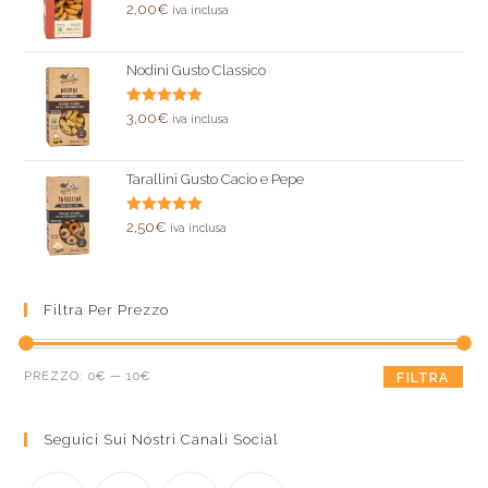
Valutato
2,00
€
iva inclusa
5.00
su 5
Nodini Gusto Classico
Valutato
3,00
€
iva inclusa
5.00
su 5
Tarallini Gusto Cacio e Pepe
Valutato
2,50
€
iva inclusa
5.00
su 5
Filtra Per Prezzo
PREZZO:
0€
—
10€
FILTRA
Seguici Sui Nostri Canali Social