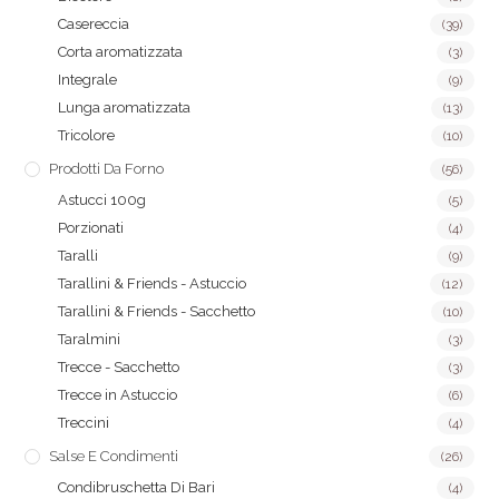
Casereccia
(39)
Corta aromatizzata
(3)
Integrale
(9)
Lunga aromatizzata
(13)
Tricolore
(10)
Prodotti Da Forno
(56)
Astucci 100g
(5)
Porzionati
(4)
Taralli
(9)
Tarallini & Friends - Astuccio
(12)
Tarallini & Friends - Sacchetto
(10)
Taralmini
(3)
Trecce - Sacchetto
(3)
Trecce in Astuccio
(6)
Treccini
(4)
Salse E Condimenti
(26)
Condibruschetta Di Bari
(4)