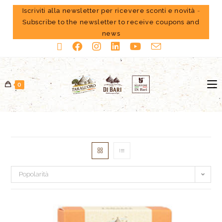
Iscriviti alla newsletter per ricevere sconti e novità
-
Subscribe to the newsletter to receive coupons and
news
0
Popolarità