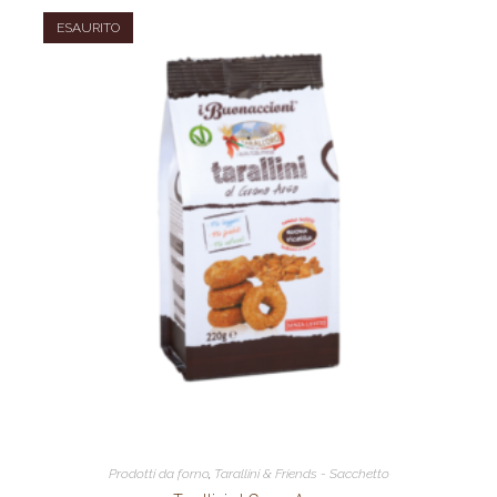
ESAURITO
Prodotti da forno
,
Tarallini & Friends - Sacchetto