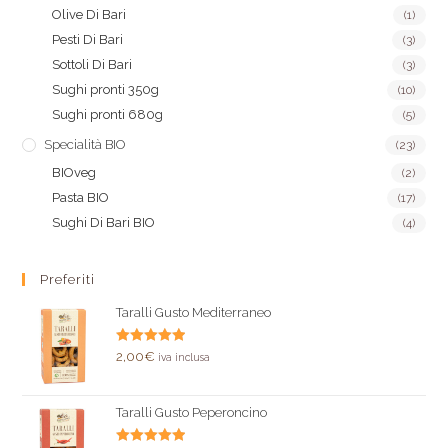
Olive Di Bari
(1)
Pesti Di Bari
(3)
Sottoli Di Bari
(3)
Sughi pronti 350g
(10)
Sughi pronti 680g
(5)
Specialità BIO
(23)
BIOveg
(2)
Pasta BIO
(17)
Sughi Di Bari BIO
(4)
Preferiti
Taralli Gusto Mediterraneo
Valutato
2,00
€
iva inclusa
5.00
su 5
Taralli Gusto Peperoncino