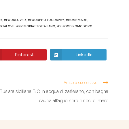
LY
,
#FOODLOVER
,
#FOODPHOTOGRAPHY
,
#HOMEMADE
,
STALOVE
,
#PRIMOPIATTOITALIANO
,
#SUGODIPOMODORO
Pinterest
LinkedIn
Articolo successivo
Busiata siciliana BIO in acqua di zafferano, con bagna
cauda all’aglio nero e ricci di mare