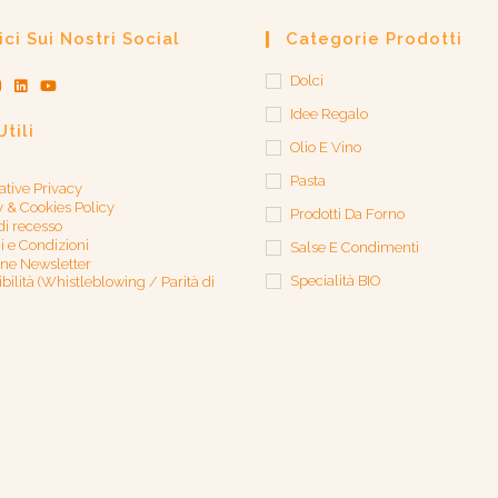
ci Sui Nostri Social
Categorie Prodotti
Dolci
Idee Regalo
Utili
Olio E Vino
Pasta
ative Privacy
y & Cookies Policy
Prodotti Da Forno
 di recesso
i e Condizioni
Salse E Condimenti
one Newsletter
Specialità BIO
bilità (Whistleblowing / Parità di