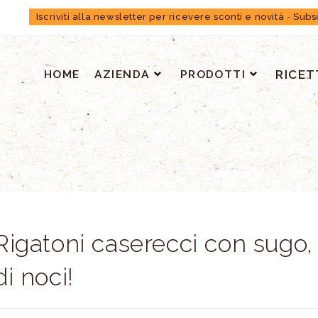
Iscriviti alla newsletter per ricevere sconti e novità
-
Subs
HOME
AZIENDA
PRODOTTI
RICET
Rigatoni caserecci con sugo,
di noci!