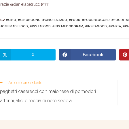
razie @danielapetrucci1977
AG
:
#CIBO
,
#CIBOBUONO
,
#CIBOITALIANO
,
#FOOD
,
#FOODBLOGGER
,
#FOODITA
HOMEMADEFOOD
,
#INSTAFOOD
,
#INSTAFOODGRAM
,
#INSTAGOOD
,
#PASTA
,
#PA
X
Facebook
Articolo precedente
paghetti caserecci con maionese di pomodori
atterini, alici e roccia di nero seppia