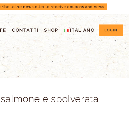
cribe to the newsletter to receive coupons and news
TE
CONTATTI
SHOP
ITALIANO
LOGIN
 salmone e spolverata