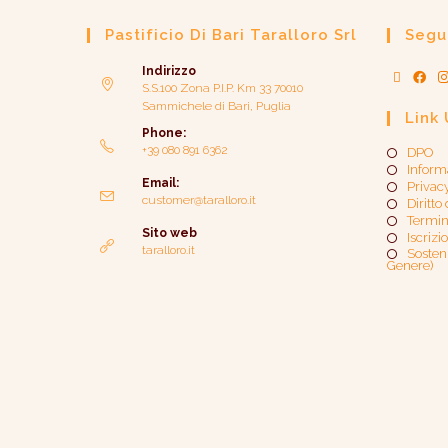
Pastificio Di Bari Taralloro Srl
Segui
Indirizzo
S.S.100 Zona P.I.P. Km 33 70010
Sammichele di Bari, Puglia
Link 
Phone:
+39 080 891 6362
DPO
Inform
Email:
Privac
customer@taralloro.it
Diritto
Termin
Sito web
Iscrizi
taralloro.it
Sosteni
Genere)​